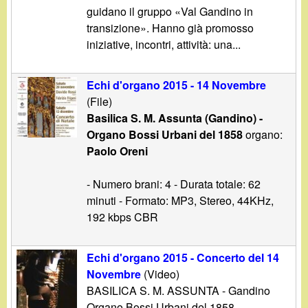
d
guidano il gruppo «Val Gandino in
c
i
transizione». Hanno già promosso
a
iniziative, incontri, attività: una...
n
Echi d'organo 2015 - 14 Novembre
o
(File)
Basilica S. M. Assunta (Gandino) -
.
Organo Bossi Urbani del 1858
organo:
Paolo Oreni
i
- Numero brani: 4 - Durata totale: 62
t
minuti - Formato: MP3, Stereo, 44KHz,
192 kbps CBR
Echi d'organo 2015 - Concerto del 14
Novembre
(Video)
BASILICA S. M. ASSUNTA - Gandino
Organo Bossi Urbani del 1858