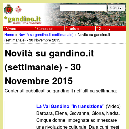
Salta
C
F
e
al
r
o
contenuto
c
Vivere
Conoscere
Turismo
Gallery
w
Home
»
Novità su gandino.it (settimanale)
»
Novità su gandino.it
principale
a
r
Tu
(settimanale) - 30 Novembre 2015
w
m
Novità su gandino.it
sei
w
d
qui
(settimanale) - 30
i
.
Novembre 2015
r
g
i
Contenuti pubblicati su gandino.it nell'ultima settimana:
a
c
La Val Gandino "in transizione"
(Video)
e
n
Barbara, Elena, Giovanna, Gloria, Nadia.
Cinque donne, impegnate ad innescare
r
una rivoluzione culturale. Da alcuni mesi