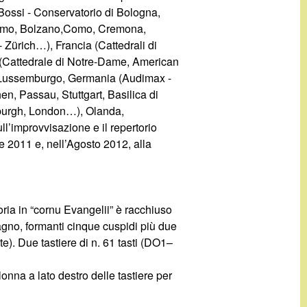
a Bossi - Conservatorio di Bologna,
ergamo, Bolzano,Como, Cremona,
Zürich…), Francia (Cattedrali di
i (Cattedrale di Notre-Dame, American
, Lussemburgo, Germania (Audimax -
n, Passau, Stuttgart, Basilica di
inburgh, London…), Olanda,
l’improvvisazione e il repertorio
e 2011 e, nell’Agosto 2012, alla
ia in “cornu Evangelii” è racchiuso
agno, formanti cinque cuspidi più due
te). Due tastiere di n. 61 tasti (DO1–
onna a lato destro delle tastiere per