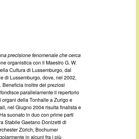
on una precisione fenomenale che cerca
one organistica con il Maestro G. W.
 della Cultura di Lussemburgo, dal
ale di Lussemburgo, dove, nel 2002,
 Beneficia inoltre dei preziosi
ofondisce parallelamente il repertorio
i organi della Tonhalle a Zurigo e
li, nel Giugno 2004 risulta finalista e
. Ha suonato in duo con prime parti
ra Stabile Gaetano Donizetti di
Orchester Zürich, Bochumer
olarmente in alcuni fra i più