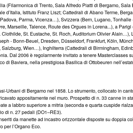
Italia (Filarmonica di Trento, Sala Alfredo Piatti di Bergamo, Sal
e d’Italia, Istituto Franz Liszt; Cattedrali di Abano Terme, B
Padova, Parma, Vicenza…), Svizzera (Bern, Lugano, Tonhalle - 
e, Marseille, Talence, Route des Orgues in Lorena...), a Parig
Clothilde, St. Eustache, St. Roch, Auditorium Olivier Alain…)
seph - Bonn-Beuel, Dresden, Düsseldorf, Frankfurt, Köln, Münche
z, Salzburg, Wien…), Inghilterra (Cattedrali di Birmingham, Ed
ia. Dal 2006 è regolarmente invitato a tenere Masterclasses sul
 di Baviera, nella prestigiosa Basilica di Ottobeuren nell’estat
i-Urbani di Bergamo nel 1858. Lo strumento, collocato in cantor
 ricavato appositamente nel muro. Prospetto di n. 33 canne in st
eate a labbro superiore a mitria (seconda e quarta cuspide rialza
gio di n. 27 pedali (DO1–RE3).
nseriti da manette ad incastro orizzontale disposte su doppia col
tro per l’Organo Eco.