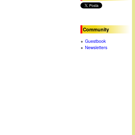
c
a
Community
Guestbook
Newsletters