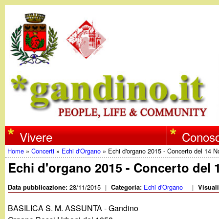
w
Vivere
Conosc
Home
»
Concerti
»
Echi d'Organo
»
Echi d'organo 2015 - Concerto del 14 
w
Tu
Echi d'organo 2015 - Concerto del
w
sei
28/11/2015
|
Echi d'Organo
|
Data pubblicazione:
Categoria:
Visual
qui
.
BASILICA S. M. ASSUNTA - Gandino