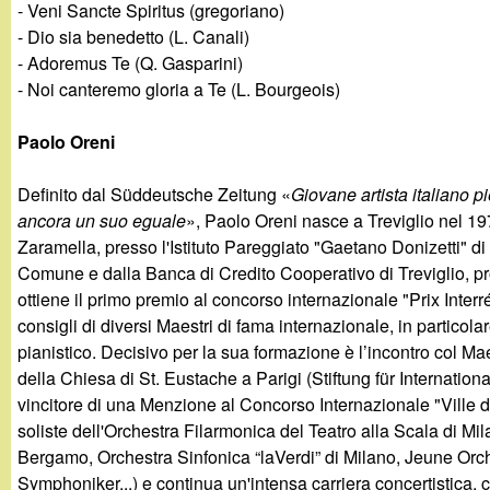
t
- Veni Sancte Spiritus (gregoriano)
- Dio sia benedetto (L. Canali)
- Adoremus Te (Q. Gasparini)
- Noi canteremo gloria a Te (L. Bourgeois)
Paolo Oreni
Definito dal Süddeutsche Zeitung «
Giovane artista italiano 
ancora un suo eguale
», Paolo Oreni nasce a Treviglio nel 19
Zaramella, presso l'Istituto Pareggiato "Gaetano Donizetti" di
Comune e dalla Banca di Credito Cooperativo di Treviglio, p
ottiene il primo premio al concorso internazionale "Prix Inter
consigli di diversi Maestri di fama internazionale, in partico
pianistico. Decisivo per la sua formazione è l’incontro col M
della Chiesa di St. Eustache a Parigi (Stiftung für Internationa
vincitore di una Menzione al Concorso Internazionale "Ville d
soliste dell'Orchestra Filarmonica del Teatro alla Scala di M
Bergamo, Orchestra Sinfonica “laVerdi” di Milano, Jeune Or
Symphoniker...) e continua un'intensa carriera concertistica, 