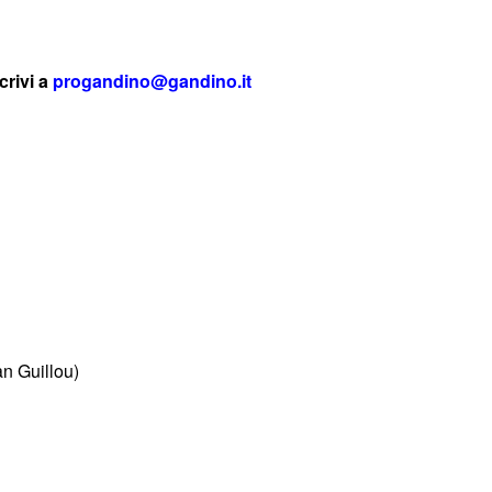
crivi a
progandino@gandino.it
an Guillou)