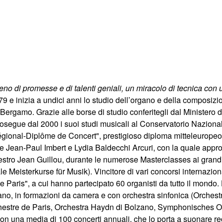
pieno di promesse e di talenti geniali, un miracolo di tecnica c
79 e inizia a undici anni lo studio dell’organo e della composizi
 Bergamo. Grazie alle borse di studio conferitegli dal Ministero
rosegue dal 2000 i suoi studi musicali al Conservatorio Nazion
régional-Diplôme de Concert", prestigioso diploma mitteleuropeo.
lare Jean-Paul Imbert e Lydia Baldecchi Arcuri, con la quale appr
aestro Jean Guillou, durante le numerose Masterclasses ai grand
le Meisterkurse für Musik). Vincitore di vari concorsi internaziona
e Paris", a cui hanno partecipato 60 organisti da tutto il mondo
ilano, in formazioni da camera e con orchestra sinfonica (Orchest
chestre de Paris, Orchestra Haydn di Bolzano, Symphonisches 
con una media di 100 concerti annuali, che lo porta a suonare reg