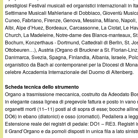
prestigiosi Festival musicali ed organistici internazionali in 
Settimane Musicali Mahleriane di Dobbiaco, Gioventù Musical
Cuneo, Fabriano, Firenze, Genova, Messina, Milano, Napoli, 
Albi, Alpe d’Huez, Bordeaux, Carcassonne, La Ciotat, Le Havr
Church, La Madeleine, Notre-dame des Blancs-manteaux, St. 
Bochum, Konzerthaus - Dortmund, Cattedrali di Berlin, St. Jo
Ottobeuren…), Austria (Organo di Bruckner a St. Florian-Lin
Danimarca, Svezia, Spagna, Finlandia, Albania, Israele, Polon
organistico da Bach ai contemporanei per la Diocesi di Monaco
celebre Accademia Internazionale del Duomo di Altenberg.
Scheda tecnica dello strumento
Organo a trasmissione meccanica, costruito da Adeodato Boss
in elegante cassa lignea di pregevole fattura e posto in vano
organetti morti (11–11) posti al di sopra di esse; bocche allin
DO6) in ebano (diatonici) e osso (cromatici). Pedaliera a leg
Estensione reale dei registri di pedale: DO1 – RE3. Registri i
il Grand’Organo e da pomoli disposti in unica fila a lato sinis