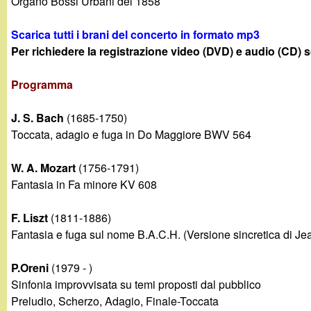
Organo Bossi Urbani del 1858
g
Scarica tutti i brani del concerto in formato mp3
a
Per richiedere la registrazione video (DVD) e audio (CD) s
n
Programma
d
J. S. Bach
(1685-1750)
Toccata, adagio e fuga in Do Maggiore BWV 564
i
W. A. Mozart
(1756-1791)
n
Fantasia in Fa minore KV 608
o
F. Liszt
(1811-1886)
Fantasia e fuga sul nome B.A.C.H. (Versione sincretica di Je
.
P.Oreni
(1979 - )
i
Sinfonia improvvisata su temi proposti dal pubblico
Preludio, Scherzo, Adagio, Finale-Toccata