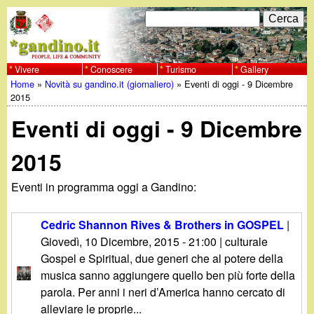
Salta
C
F
e
al
r
o
contenuto
c
Vivere
Conoscere
Turismo
Gallery
w
Home
»
Novità su gandino.it (giornaliero)
»
Eventi di oggi - 9 Dicembre
principale
a
r
Tu
2015
w
m
Eventi di oggi - 9 Dicembre
sei
w
d
qui
2015
i
.
Eventi in programma oggi a Gandino:
r
g
i
Cedric Shannon Rives & Brothers in GOSPEL
|
a
Giovedì, 10 Dicembre, 2015 - 21:00
| culturale
c
Gospel e Spiritual, due generi che al potere della
e
n
musica sanno aggiungere quello ben più forte della
parola. Per anni i neri d’America hanno cercato di
r
alleviare le proprie...