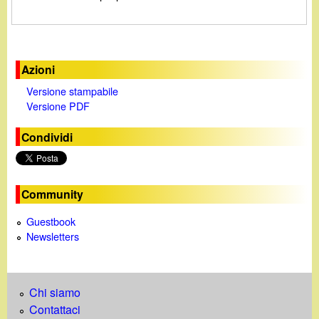
d
c
i
a
n
Azioni
Versione stampabile
o
Versione PDF
.
Condividi
i
Community
t
Guestbook
Newsletters
Chi siamo
Contattaci