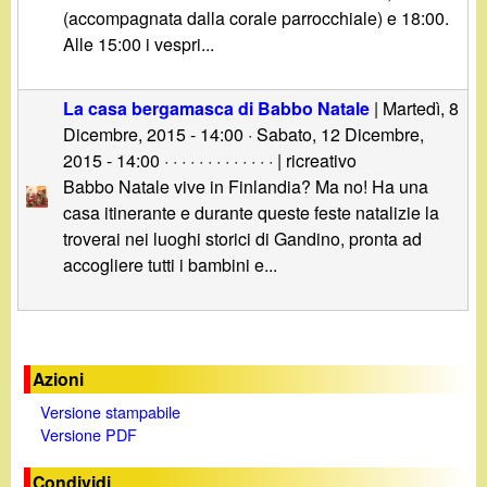
d
(accompagnata dalla corale parrocchiale) e 18:00.
c
i
Alle 15:00 i vespri...
a
n
La casa bergamasca di Babbo Natale
|
Martedì, 8
Dicembre, 2015 - 14:00
·
Sabato, 12 Dicembre,
o
2015 - 14:00
· · · · · · · · · · · · · | ricreativo
Babbo Natale vive in Finlandia? Ma no! Ha una
.
casa itinerante e durante queste feste natalizie la
troverai nei luoghi storici di Gandino, pronta ad
i
accogliere tutti i bambini e...
t
Azioni
Versione stampabile
Versione PDF
Condividi