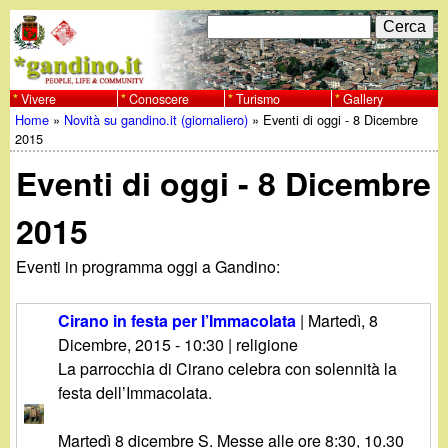
Salta
C
F
e
al
r
o
contenuto
c
Vivere
Conoscere
Turismo
Gallery
w
Home
»
Novità su gandino.it (giornaliero)
»
Eventi di oggi - 8 Dicembre
principale
a
r
Tu
2015
w
m
Eventi di oggi - 8 Dicembre
sei
w
d
qui
2015
i
.
Eventi in programma oggi a Gandino:
r
g
i
Cirano in festa per l’Immacolata
|
Martedì, 8
a
Dicembre, 2015 - 10:30
| religione
c
La parrocchia di Cirano celebra con solennità la
e
n
festa dell’Immacolata.
r
Martedì 8 dicembre S. Messe alle ore 8:30, 10.30