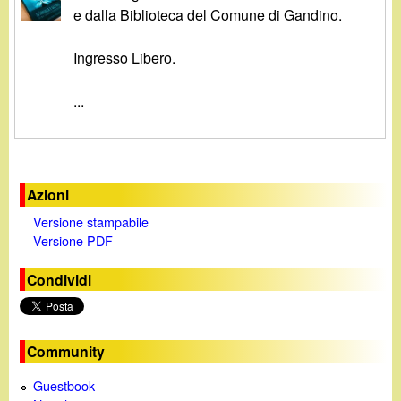
d
e dalla Biblioteca del Comune di Gandino.
c
i
a
Ingresso Libero.
n
...
o
.
Azioni
i
Versione stampabile
Versione PDF
t
Condividi
Community
Guestbook