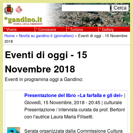
Salta
C
F
e
al
r
o
contenuto
c
Vivere
Conoscere
Turismo
Gallery
w
Home
»
Novità su gandino.it (giornaliero)
»
Eventi di oggi - 15 Novembre
principale
a
r
Tu
2018
w
m
Eventi di oggi - 15
sei
w
d
qui
Novembre 2018
i
.
Eventi in programma oggi a Gandino:
r
g
i
Presentazione del libro «La farfalla e gli dei»
|
a
Giovedì, 15 Novembre, 2018 - 20:45
| culturale
c
Presentazione / intervista curata da prof. Bertoni
e
n
con l'autrice Laura Maria Filisetti.
r
Serata organizzata dalla Commissione Cultura