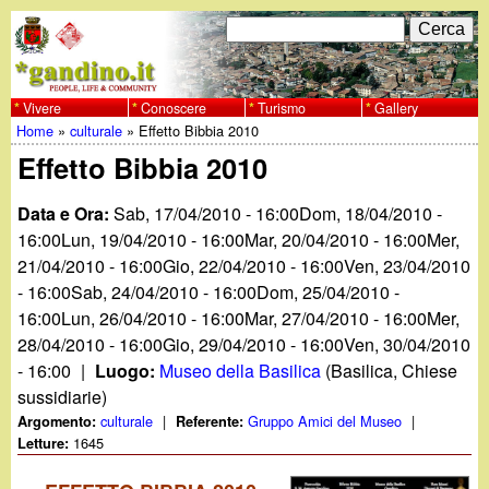
Salta
C
F
e
al
r
o
contenuto
c
Vivere
Conoscere
Turismo
Gallery
w
Home
»
culturale
»
Effetto Bibbia 2010
principale
a
r
Tu
Effetto Bibbia 2010
w
m
sei
Data e Ora:
Sab, 17/04/2010 - 16:00
Dom, 18/04/2010 -
w
d
qui
16:00
Lun, 19/04/2010 - 16:00
Mar, 20/04/2010 - 16:00
Mer,
i
21/04/2010 - 16:00
Gio, 22/04/2010 - 16:00
Ven, 23/04/2010
.
- 16:00
Sab, 24/04/2010 - 16:00
Dom, 25/04/2010 -
r
16:00
Lun, 26/04/2010 - 16:00
Mar, 27/04/2010 - 16:00
Mer,
g
i
28/04/2010 - 16:00
Gio, 29/04/2010 - 16:00
Ven, 30/04/2010
- 16:00
|
Luogo:
Museo della Basilica
(Basilica, Chiese
a
c
sussidiarie)
culturale
|
Gruppo Amici del Museo
|
Argomento:
Referente:
e
n
1645
Letture:
r