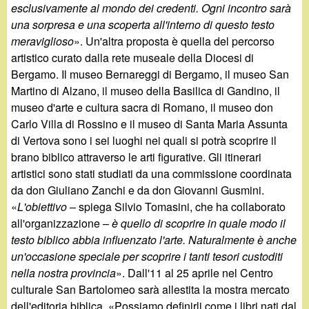
esclusivamente al mondo dei credenti. Ogni incontro sarà
una sorpresa e una scoperta all'interno di questo testo
meraviglioso
». Un'altra proposta è quella del percorso
artistico curato dalla rete museale della Diocesi di
Bergamo. Il museo Bernareggi di Bergamo, il museo San
Martino di Alzano, il museo della Basilica di Gandino, il
museo d'arte e cultura sacra di Romano, il museo don
Carlo Villa di Rossino e il museo di Santa Maria Assunta
di Vertova sono i sei luoghi nei quali si potrà scoprire il
brano biblico attraverso le arti figurative. Gli itinerari
artistici sono stati studiati da una commissione coordinata
da don Giuliano Zanchi e da don Giovanni Gusmini.
«
L'obiettivo
– spiega Silvio Tomasini, che ha collaborato
all'organizzazione –
è quello di scoprire in quale modo il
testo biblico abbia influenzato l'arte. Naturalmente è anche
un'occasione speciale per scoprire i tanti tesori custoditi
nella nostra provincia
». Dall'11 al 25 aprile nel Centro
culturale San Bartolomeo sarà allestita la mostra mercato
dell'editoria biblica. «Possiamo definirli come i libri nati dal