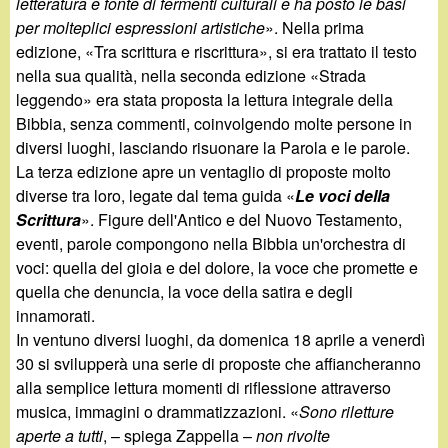
letteratura e fonte di fermenti culturali e ha posto le basi
per molteplici espressioni artistiche
». Nella prima
edizione, «Tra scrittura e riscrittura», si era trattato il testo
nella sua qualità, nella seconda edizione «Strada
leggendo» era stata proposta la lettura integrale della
Bibbia, senza commenti, coinvolgendo molte persone in
diversi luoghi, lasciando risuonare la Parola e le parole.
La terza edizione apre un ventaglio di proposte molto
diverse tra loro, legate dal tema guida «
Le voci della
Scrittura
». Figure dell'Antico e del Nuovo Testamento,
eventi, parole compongono nella Bibbia un'orchestra di
voci: quella del gioia e del dolore, la voce che promette e
quella che denuncia, la voce della satira e degli
innamorati.
In ventuno diversi luoghi, da domenica 18 aprile a venerdì
30 si svilupperà una serie di proposte che affiancheranno
alla semplice lettura momenti di riflessione attraverso
musica, immagini o drammatizzazioni. «
Sono riletture
aperte a tutti
, – spiega Zappella –
non rivolte