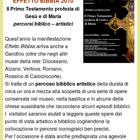
d
EFFETTO BIBBIA 2010
c
Il Primo Testamento profezia di
i
Gesù e di Maria
a
percorsi biblico – artistici
n
Quest’anno la manifestazione
o
Effetto Bibbia
arriva anche a
Gandino (oltre che negli altri
.
musei della rete: Diocesano,
Alzano, Vertova, Romano,
i
Rossino di Calolziocorte).
Si tratta di un
percoso bibblico artistico
della durata di
t
circa un ora e mezza alla scoperta di una serie di opere
conservata nel museo, nella basilica e in alcune delle
chiese sussidiarie che raccontano alcuni episodi bibblici.
I visitatori saranno aiutati a leggere queste opere dal
punto di vista artistico e bibblico cogliendone la
collocazione in percorsi iconograici ben precisi.
Per l’occasione è stata anche predisposta una agevole