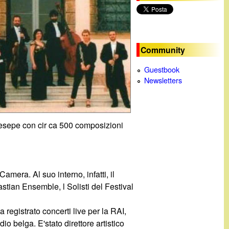
c
a
Community
Guestbook
Newsletters
Presepe con cir ca 500 composizioni
mera. Al suo interno, infatti, il
stian Ensemble, l Solisti del Festival
registrato concerti live per la RAI,
belga. E'stato direttore artistico