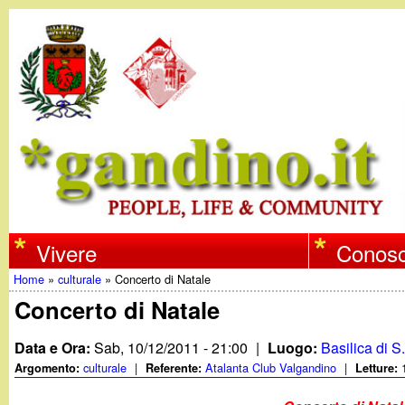
w
Vivere
Conosc
Home
»
culturale
»
Concerto di Natale
w
Tu
Concerto di Natale
w
sei
Data e Ora:
Sab, 10/12/2011 - 21:00
|
Luogo:
Basilica di S
qui
culturale
|
Atalanta Club Valgandino
|
Argomento:
Referente:
Letture:
.