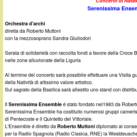
Concerto di Natal
g
Serenissima Ense
a
Orchestra d'archi
diretta da Roberto Muttoni
n
con la mezzosoprano Sandra Giuliodori
d
Serata di solidarietà con raccolta fondi a favore della Croc
nelle zone alluvionate della Liguria
i
Al termine del concerto sarà possibile effettuare una Visita 
n
della Natività di altissimo valore artistico.
Sul sagrato della Basilica sarà allestito uno stand con distri
o
Il
Serenissima Ensemble
é stato fondato nel1983 da Roberto
.
Serenissima Ensemble ha costituito numerosi gruppi cameristici
di Pentecoste e il Quintetto del Vittoriale.
i
L'Ensemble é diretto da
Roberto Muttoni
diplomato al conser
per la Radio Spagnola (Radio Clasica, RNE) la Westdeuscher 