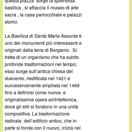
d
questa piazza sorge la splendida
c
basilica , si affaccia il museo di arte
i
sacra , la casa parrocchiale e palazzi
a
storici.
n
La
Basilica di Santa Maria Assunta
è
o
uno dei monumenti più interessanti e
originali della terra di Bergamo. Si
.
tratta di un organismo che ha subito
profonde trasformazioni nel tempo;
i
esso sorge sull’antica chiesa del
duecento, riedificata nel 1421 e
t
successivamente ampliata nel 1469
fino a definirsi come nuova e
originalissima opera architettonica,
dove gli stili si fondono in una unità
compositiva. La trasformazione
radicale dell’edificio antico, che in
parte si fonde con il nuovo, inizia nel