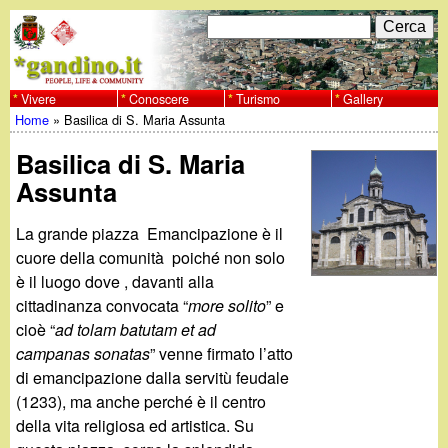
Salta
C
F
e
al
r
o
contenuto
c
Vivere
Conoscere
Turismo
Gallery
w
Home
»
Basilica di S. Maria Assunta
principale
a
r
Tu
w
Basilica di S. Maria
m
sei
Assunta
w
d
qui
La grande piazza Emancipazione è il
i
.
cuore della comunità poiché non solo
r
è il luogo dove , davanti alla
g
cittadinanza convocata “
more solito
” e
i
cioè “
ad tolam batutam et ad
a
c
campanas sonatas
” venne firmato l’atto
di emancipazione dalla servitù feudale
e
n
(1233), ma anche perché è il centro
della vita religiosa ed artistica. Su
r