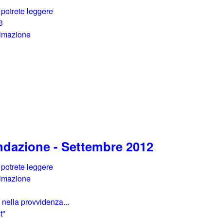
 potrete leggere
3
nimazione
i
!
ndazione - Settembre 2012
 potrete leggere
nimazione
e nella provvidenza...
t"