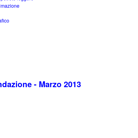
nimazione
afico
ndazione - Marzo 2013