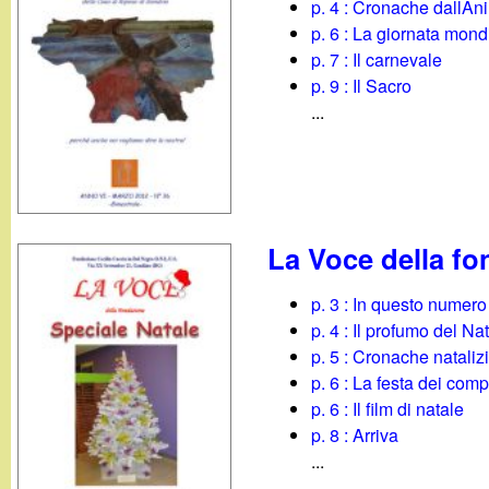
p. 4 : Cronache dallA
p. 6 : La giornata mond
p. 7 : Il carnevale
p. 9 : Il Sacro
...
La Voce della f
p. 3 : In questo numero
p. 4 : Il profumo del Na
p. 5 : Cronache nataliz
p. 6 : La festa dei com
p. 6 : Il film di natale
p. 8 : Arriva
...