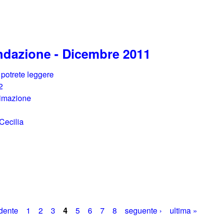
ondazione - Dicembre 2011
 potrete leggere
2
nimazione
 Cecilia
dente
1
2
3
4
5
6
7
8
seguente ›
ultima »