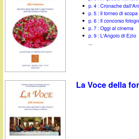
g
p. 4 : Cronache dall'A
p. 5 : Il torneo di scopa
a
p. 6 : Il concorso fotogr
p. 7 : Oggi al cinema
n
p. 9 : L'Angolo di Ezio
...
d
i
n
La Voce della fo
o
.
i