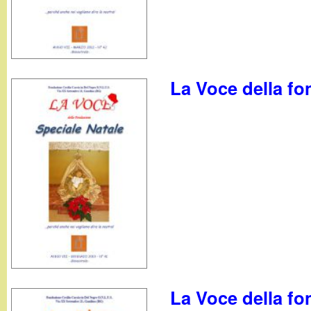
t
La Voce della f
La Voce della f