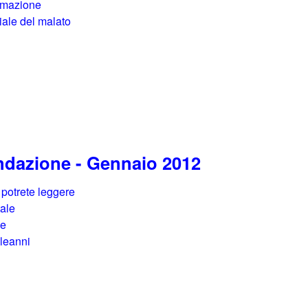
nimazione
iale del malato
ondazione - Gennaio 2012
 potrete leggere
tale
ie
pleanni