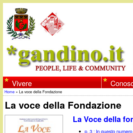
w
Vivere
Conosc
Home
»
La voce della Fondazione
w
Tu
La voce della Fondazione
w
sei
La Voce della f
qui
.
p. 3 : In questo numero