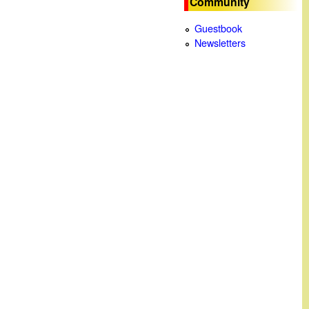
Community
c
Guestbook
Newsletters
a