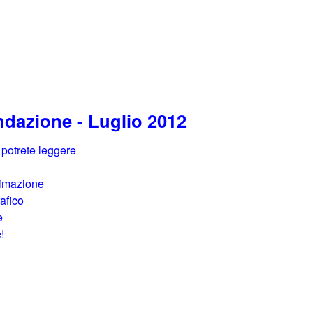
ndazione - Luglio 2012
 potrete leggere
nimazione
rafico
e
!