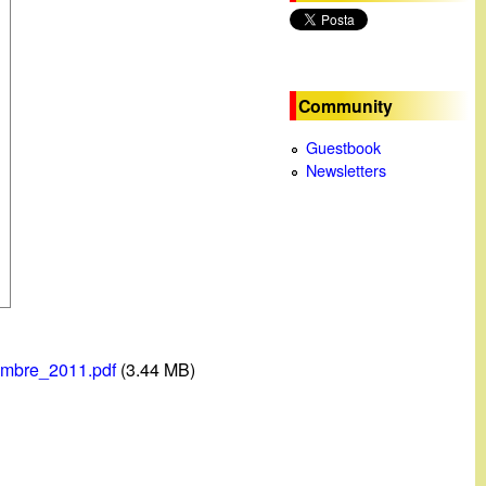
c
a
Community
Guestbook
Newsletters
mbre_2011.pdf
(3.44 MB)