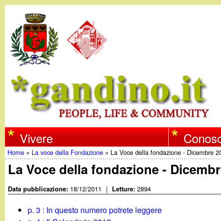
w
Vivere
Conosc
Home
»
La voce della Fondazione
»
La Voce della fondazione - Dicembre 2
w
Tu
La Voce della fondazione - Dicemb
w
sei
18/12/2011
|
2894
Data pubblicazione:
Letture:
qui
.
p. 3 : In questo numero potrete leggere