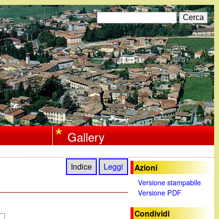
C
F
e
r
o
c
a
r
m
d
i
Gallery
r
i
Indice
Leggi
Azioni
c
Versione stampabile
Versione PDF
e
r
Condividi