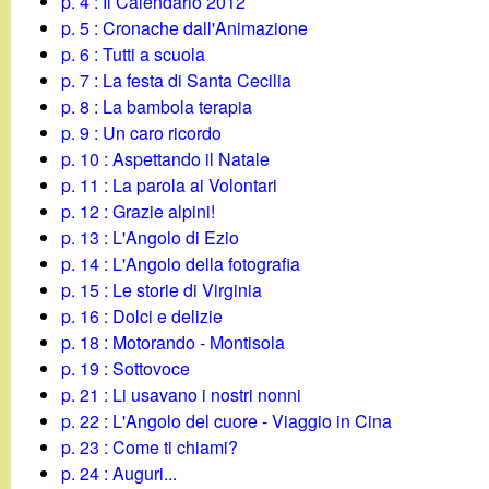
p. 4 : Il Calendario 2012
g
p. 5 : Cronache dall'Animazione
p. 6 : Tutti a scuola
a
p. 7 : La festa di Santa Cecilia
p. 8 : La bambola terapia
n
p. 9 : Un caro ricordo
p. 10 : Aspettando il Natale
d
p. 11 : La parola ai Volontari
p. 12 : Grazie alpini!
i
p. 13 : L'Angolo di Ezio
p. 14 : L'Angolo della fotografia
n
p. 15 : Le storie di Virginia
p. 16 : Dolci e delizie
o
p. 18 : Motorando - Montisola
p. 19 : Sottovoce
.
p. 21 : Li usavano i nostri nonni
p. 22 : L'Angolo del cuore - Viaggio in Cina
i
p. 23 : Come ti chiami?
p. 24 : Auguri...