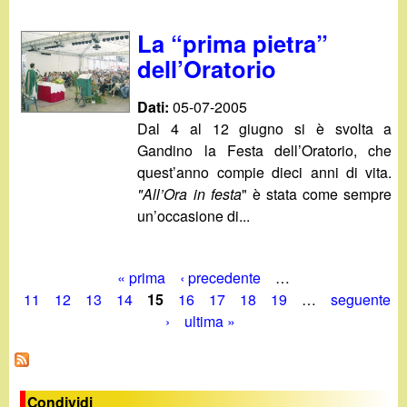
La “prima pietra”
dell’Oratorio
Dati:
05-07-2005
Dal 4 al 12 giugno si è svolta a
Gandino la Festa dell’Oratorio, che
quest’anno compie dieci anni di vita.
"All’Ora in festa
" è stata come sempre
un’occasione di...
« prima
‹ precedente
…
P
11
12
13
14
15
16
17
18
19
…
seguente
›
ultima »
a
g
i
Condividi