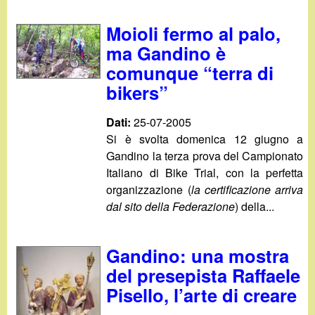
d
c
i
Moioli fermo al palo,
a
ma Gandino è
n
comunque “terra di
bikers”
o
Dati:
25-07-2005
.
Si è svolta domenica 12 giugno a
Gandino la terza prova del Campionato
i
Italiano di Bike Trial, con la perfetta
organizzazione (
la certificazione arriva
t
dal sito della Federazione
) della...
Gandino: una mostra
del presepista Raffaele
Pisello, l’arte di creare