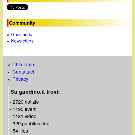
n
e
Community
Guestbook
Newsletters
Chi siamo
Contattaci
Privacy
Su gandino.it trovi:
- 2720 notizie
- 1195 eventi
- 1181 video
- 329 pubblicazioni
- 54 files