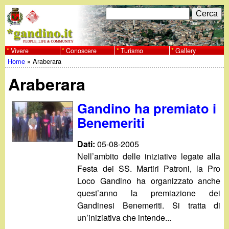
Salta
C
F
e
al
r
o
contenuto
c
Vivere
Conoscere
Turismo
Gallery
w
Home
»
Araberara
principale
a
r
Tu
w
Araberara
m
sei
w
d
Gandino ha premiato i
qui
Benemeriti
i
.
r
Dati:
05-08-2005
g
Nell’ambito delle iniziative legate alla
i
Festa dei SS. Martiri Patroni, la Pro
a
c
Loco Gandino ha organizzato anche
quest’anno la premiazione dei
e
n
Gandinesi Benemeriti. Si tratta di
un’iniziativa che intende...
r