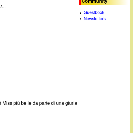
Community
...
c
Guestbook
Newsletters
a
3 Miss più belle da parte di una giuria