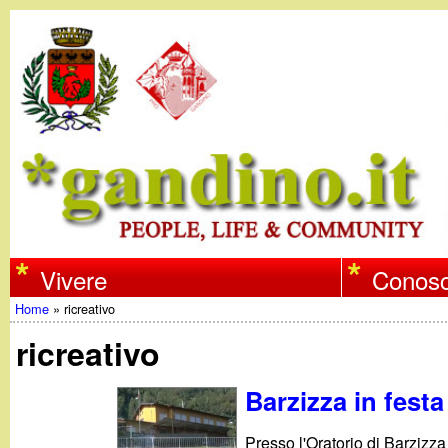
w
Vivere
Conosc
Home
»
ricreativo
w
Tu
ricreativo
w
sei
Barzizza in festa
qui
.
Presso l'Oratorio di Barzizza