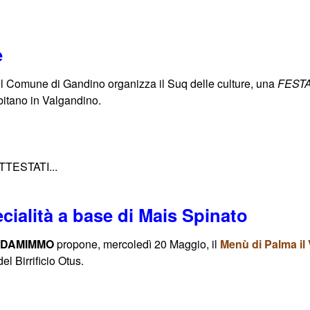
e
del Comune di Gandino organizza il Suq delle culture, una
FEST
bitano in Valgandino.
ATTESTATI...
ialità a base di Mais Spinato
o
DAMIMMO
propone, mercoledì 20 Maggio, il
Menù di Palma il
el Birrificio Otus.