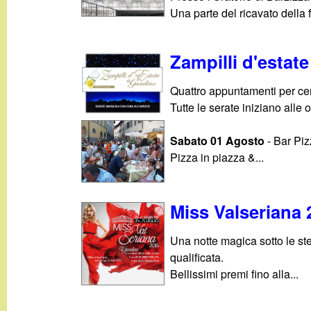
g
Una parte del ricavato della
a
Zampilli d'estate
n
Quattro appuntamenti per ce
Tutte le serate iniziano alle 
d
Sabato 01 Agosto
- Bar Piz
i
Pizza in piazza &...
n
Miss Valseriana 
o
Una notte magica sotto le stel
.
qualificata.
Bellissimi premi fino alla...
i