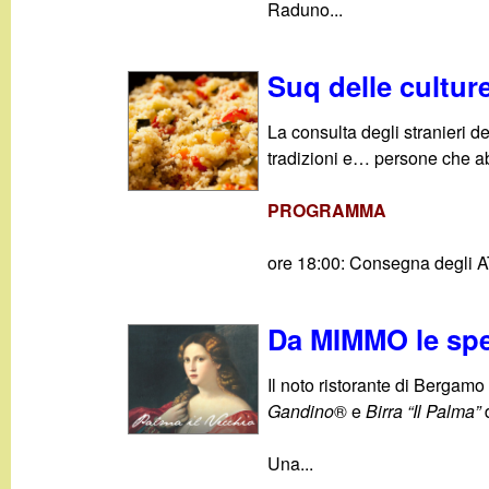
Raduno...
Suq delle cultur
La consulta degli stranieri 
tradizioni e… persone che a
PROGRAMMA
ore 18:00: Consegna degli 
Da MIMMO le spec
Il noto ristorante di Bergam
Gandino
® e
Birra “Il Palma”
d
Una...