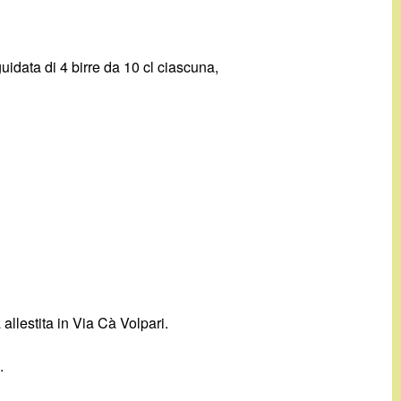
idata di 4 birre da 10 cl ciascuna,
llestita in Via Cà Volpari.
.