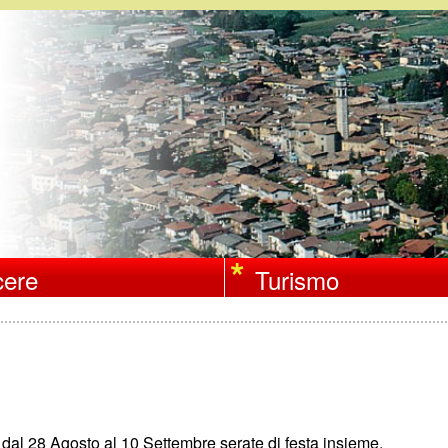
Salta
al
contenuto
principale
ere
Turismo
 dal 28 Agosto al 10 Settembre serate di festa insieme.