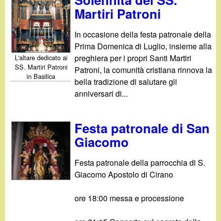
d
c
Martiri Patroni
i
a
In occasione della festa patronale della
n
Prima Domenica di Luglio, insieme alla
preghiera per i propri Santi Martiri
L'altare dedicato ai
o
SS. Martiri Patroni
Patroni, la comunità cristiana rinnova la
in Basilica
bella tradizione di salutare gli
.
anniversari di...
i
Festa patronale di San
t
Giacomo
Festa patronale della parrocchia di S.
Giacomo Apostolo di Cirano
ore 18:00 messa e processione