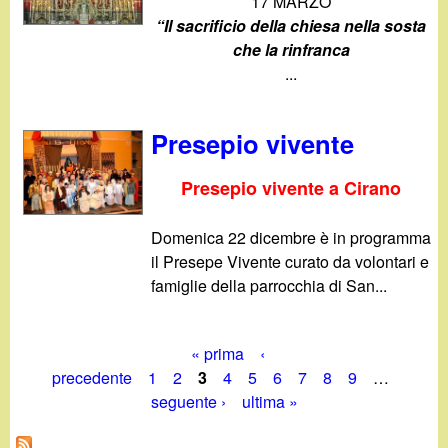
17 MARZO
“Il sacrificio della chiesa nella sosta
che la rinfranca
...
Presepio vivente
Presepio vivente a Cirano
Domenica 22 dicembre è in programma
il Presepe Vivente curato da volontari e
famiglie della parrocchia di San...
« prima
‹
P
precedente
1
2
3
4
5
6
7
8
9
…
seguente ›
ultima »
a