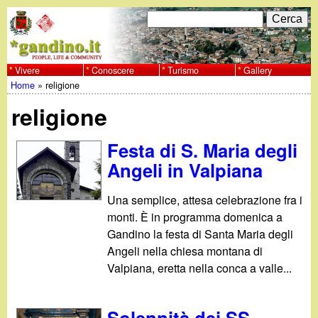
Salta
C
F
e
al
r
o
contenuto
c
Vivere
Conoscere
Turismo
Gallery
w
Home
»
religione
principale
a
r
Tu
w
religione
m
sei
w
d
Festa di S. Maria degli
qui
Angeli in Valpiana
i
.
r
Una semplice, attesa celebrazione fra i
g
monti. È in programma domenica a
i
Gandino la festa di Santa Maria degli
a
c
Angeli nella chiesa montana di
Valpiana, eretta nella conca a valle...
e
n
r
Solennità dei SS.