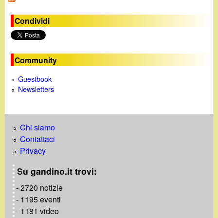
g
i
Condividi
n
e
Community
Guestbook
Newsletters
Chi siamo
Contattaci
Privacy
Su gandino.it trovi:
- 2720 notizie
- 1195 eventi
- 1181 video