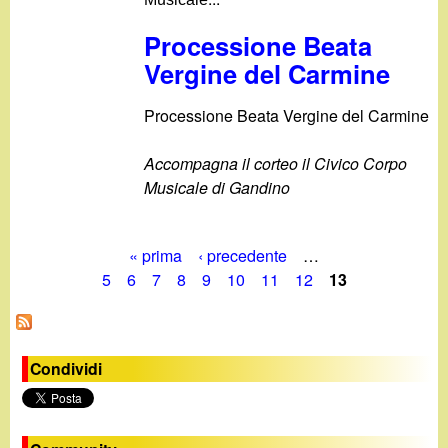
Processione Beata
Vergine del Carmine
Processione Beata Vergine del Carmine
Accompagna il corteo il Civico Corpo
Musicale di Gandino
« prima
‹ precedente
…
P
5
6
7
8
9
10
11
12
13
a
g
Condividi
i
n