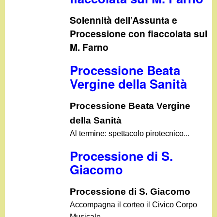
d
c
Solennità dell’Assunta e
i
a
Processione con fiaccolata sul
n
M. Farno
o
Processione Beata
Vergine della Sanità
.
Processione Beata Vergine
i
della Sanità
...
Al termine: spettacolo pirotecnico
t
Processione di S.
Giacomo
Processione di S. Giacomo
Accompagna il corteo il Civico Corpo
...
Musicale