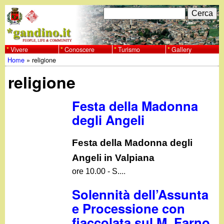
Salta
C
F
e
al
r
o
contenuto
c
Vivere
Conoscere
Turismo
Gallery
w
Home
»
religione
principale
a
r
Tu
w
religione
m
sei
w
d
Festa della Madonna
qui
degli Angeli
i
.
r
Festa della Madonna degli
g
i
Angeli in Valpiana
...
a
ore 10.00 - S.
c
Solennità dell’Assunta
e
n
e Processione con
r
fiaccolata sul M. Farno