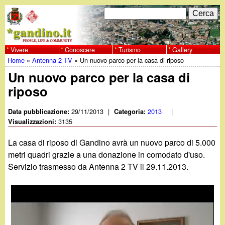
Salta
C
F
e
al
r
o
contenuto
c
Vivere
Conoscere
Turismo
Gallery
w
Home
»
Antenna 2 TV
»
Un nuovo parco per la casa di riposo
principale
a
r
Tu
Un nuovo parco per la casa di
w
m
riposo
sei
w
d
qui
29/11/2013
|
2013
|
Data pubblicazione:
Categoria:
i
3135
Visualizzazioni:
.
r
La casa di riposo di Gandino avrà un nuovo parco di 5.000
g
metri quadri grazie a una donazione in comodato d'uso.
i
Servizio trasmesso da Antenna 2 TV il 29.11.2013.
a
c
e
n
r