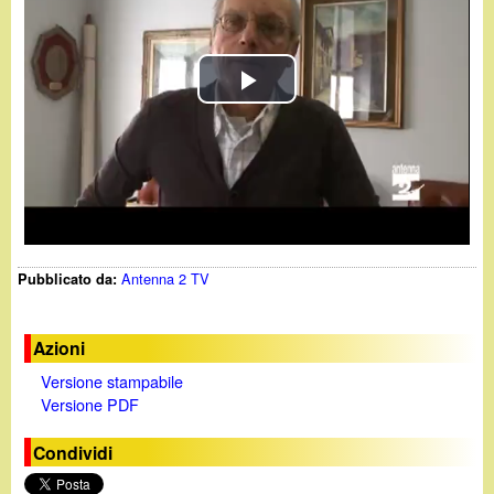
d
c
i
a
n
P
l
o
a
.
y
i
Antenna 2 TV
Pubblicato da:
V
t
i
Azioni
Versione stampabile
d
Versione PDF
e
Condividi