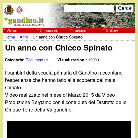
Salta
C
F
e
al
r
o
contenuto
c
Vivere
Conoscere
Turismo
Gallery
w
Home
»
Altro
»
Un anno con Chicco Spinato
principale
a
r
Tu
Un anno con Chicco Spinato
w
m
sei
Documentari
|
12930
Categoria:
Visualizzazioni:
w
d
qui
I bambini della scuola primaria di Gandino raccontano
i
.
l'esperienza che hanno fatto alla scoperta del mais
r
spinato.
g
Video realizzato nel mese di Marzo 2015 da Video
i
Produzione Bergamo con il contributo del Distretto delle
a
c
Cinque Terre della Valgandino.
e
n
r