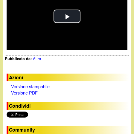
d
c
i
a
P
n
l
o
a
.
Altro
Pubblicato da:
y
i
V
Azioni
t
Versione stampabile
i
Versione PDF
d
Condividi
e
o
Community