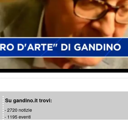
a
y
V
i
d
e
o
Su gandino.it trovi:
- 2720 notizie
- 1195 eventi
- 1181 video