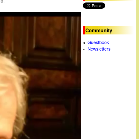
no.
c
a
Community
Guestbook
Newsletters