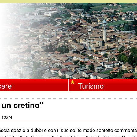
Salta
al
contenuto
principale
ere
Turismo
 un cretino"
10574
:
scia spazio a dubbi e con il suo solito modo schietto commenta 