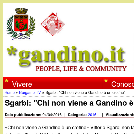
w
Vivere
Conosc
Home
»
Bergamo TV
»
Sgarbi: "Chi non viene a Gandino è un cretino"
w
Tu
Sgarbi: "Chi non viene a Gandino è
w
sei
04/04/2016
|
2016
|
Data pubblicazione:
Categoria:
Visualizzazioni
qui
.
«Chi non viene a Gandino è un cretino» Vittorio Sgarbi non la