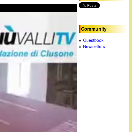
c
a
Community
Guestbook
Newsletters