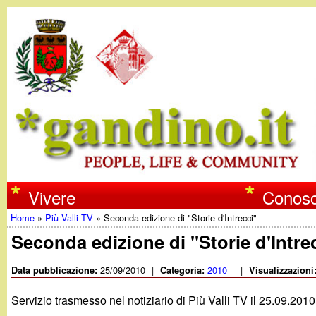
w
Vivere
Conosc
Home
»
Più Valli TV
»
Seconda edizione di "Storie d'Intrecci"
w
Tu
Seconda edizione di "Storie d'Intre
w
sei
25/09/2010
|
2010
|
Data pubblicazione:
Categoria:
Visualizzazioni
qui
.
Servizio trasmesso nel notiziario di Più Valli TV il 25.09.2010