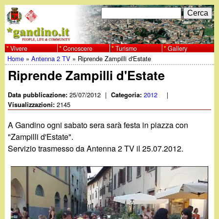
Salta
C
F
e
al
r
o
contenuto
c
Vivere
Conoscere
Turismo
Gallery
w
Home
»
Antenna 2 TV
»
Riprende Zampilli d'Estate
principale
a
r
Tu
Riprende Zampilli d'Estate
w
m
sei
25/07/2012
|
2012
|
Data pubblicazione:
Categoria:
w
d
2145
qui
Visualizzazioni:
i
.
A Gandino ogni sabato sera sarà festa in piazza con
r
"Zampilli d'Estate".
g
Servizio trasmesso da Antenna 2 TV il 25.07.2012.
i
a
c
e
n
r