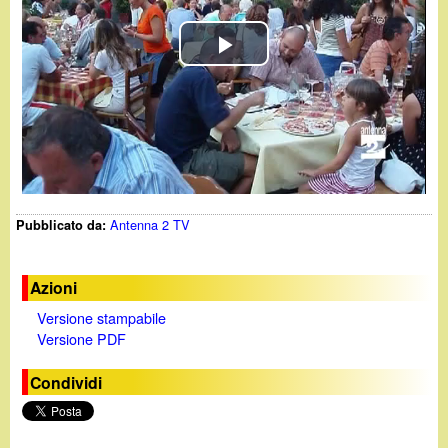
d
c
i
a
P
n
l
o
a
.
y
Antenna 2 TV
Pubblicato da:
i
V
t
i
Azioni
Versione stampabile
d
Versione PDF
e
Condividi
o