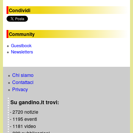
e
Condividi
o
Community
Guestbook
Newsletters
Chi siamo
Contattaci
Privacy
Su gandino.it trovi:
- 2720 notizie
- 1195 eventi
- 1181 video