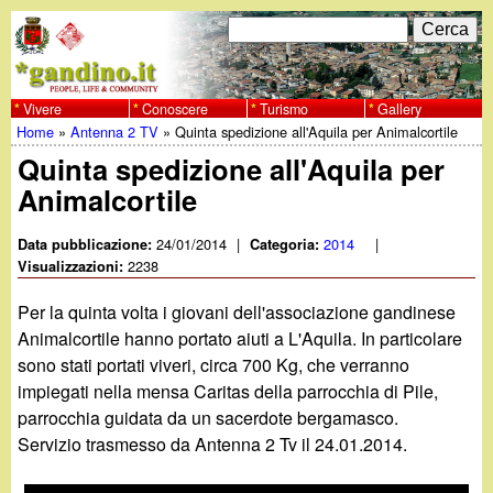
Salta
C
F
e
al
r
o
contenuto
c
Vivere
Conoscere
Turismo
Gallery
w
Home
»
Antenna 2 TV
»
Quinta spedizione all'Aquila per Animalcortile
principale
a
r
Tu
Quinta spedizione all'Aquila per
w
m
Animalcortile
sei
w
d
qui
24/01/2014
|
2014
|
Data pubblicazione:
Categoria:
i
2238
Visualizzazioni:
.
r
Per la quinta volta i giovani dell'associazione gandinese
g
Animalcortile hanno portato aiuti a L'Aquila. In particolare
i
sono stati portati viveri, circa 700 Kg, che verranno
a
c
impiegati nella mensa Caritas della parrocchia di Pile,
parrocchia guidata da un sacerdote bergamasco.
e
n
Servizio trasmesso da Antenna 2 Tv il 24.01.2014.
r