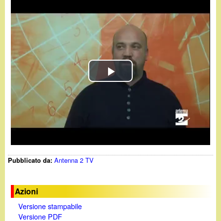
d
c
i
a
n
o
P
.
l
i
a
t
y
Antenna 2 TV
Pubblicato da:
V
i
Azioni
Versione stampabile
d
Versione PDF