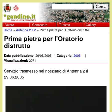
Salta
C
F
e
al
r
o
contenuto
c
Vivere
Conoscere
Turismo
Gallery
w
Home
»
Antenna 2 TV
»
Prima pietra per l'Oratorio distrutto
principale
a
r
Tu
Prima pietra per l'Oratorio
w
m
distrutto
sei
w
d
qui
29/06/2005
|
2005
|
Data pubblicazione:
Categoria:
i
2971
Visualizzazioni:
.
r
Servizio trasmesso nel notiziario di Antenna 2 il
g
29.06.2005
i
a
c
e
n
r