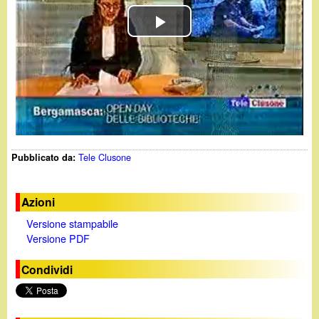
d
c
i
P
a
n
l
o
a
y
.
Tele Clusone
Pubblicato da:
V
i
i
t
Azioni
Versione stampabile
d
Versione PDF
e
Condividi
o