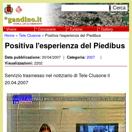
Salta
C
F
e
al
r
o
contenuto
c
Vivere
Conoscere
Turismo
Gallery
w
Home
»
Tele Clusone
»
Positiva l'esperienza del Piedibus
principale
a
r
Tu
Positiva l'esperienza del Piedibus
w
m
sei
20/04/2007
|
2007
|
Data pubblicazione:
Categoria:
w
d
2202
qui
Visualizzazioni:
i
.
Servizio trasmesso nel notiziario di Tele Clusone il
r
20.04.2007
g
i
a
c
e
n
r