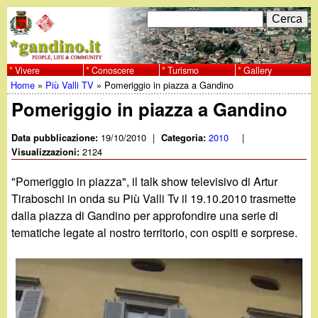
Salta
C
F
e
al
r
o
contenuto
c
Vivere
Conoscere
Turismo
Gallery
w
Home
»
Più Valli TV
»
Pomeriggio in piazza a Gandino
principale
a
r
Tu
Pomeriggio in piazza a Gandino
w
m
sei
19/10/2010
|
2010
|
Data pubblicazione:
Categoria:
w
d
2124
qui
Visualizzazioni:
i
.
"Pomeriggio in piazza", il talk show televisivo di Artur
r
Tiraboschi in onda su Più Valli Tv il 19.10.2010 trasmette
g
dalla piazza di Gandino per approfondire una serie di
i
tematiche legate al nostro territorio, con ospiti e sorprese.
a
c
e
n
r