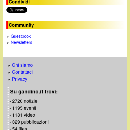
e
Condividi
o
Community
Guestbook
Newsletters
Chi siamo
Contattaci
Privacy
Su gandino.it trovi:
- 2720 notizie
- 1195 eventi
- 1181 video
- 329 pubblicazioni
- 54 files