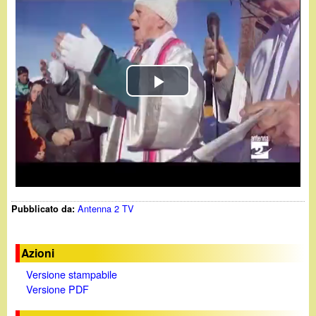
d
c
i
a
n
P
o
l
.
a
i
y
t
Antenna 2 TV
Pubblicato da:
V
i
Azioni
Versione stampabile
d
Versione PDF