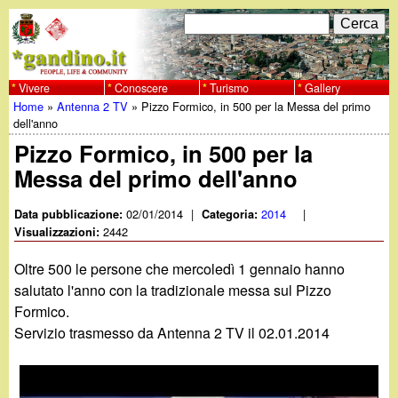
Salta
C
F
e
al
r
o
contenuto
c
Vivere
Conoscere
Turismo
Gallery
w
Home
»
Antenna 2 TV
»
Pizzo Formico, in 500 per la Messa del primo
principale
a
r
Tu
dell'anno
w
m
Pizzo Formico, in 500 per la
sei
Messa del primo dell'anno
w
d
qui
i
02/01/2014
|
2014
|
Data pubblicazione:
Categoria:
.
2442
Visualizzazioni:
r
g
Oltre 500 le persone che mercoledì 1 gennaio hanno
i
salutato l'anno con la tradizionale messa sul Pizzo
a
Formico.
c
Servizio trasmesso da Antenna 2 TV il 02.01.2014
e
n
r