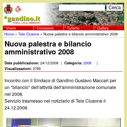
Salta
C
F
e
al
r
o
contenuto
c
Vivere
Conoscere
Turismo
Gallery
w
Home
»
Tele Clusone
»
Nuova palestra e bilancio amministrativo 2008
principale
a
r
Tu
Nuova palestra e bilancio
w
m
amministrativo 2008
sei
w
d
qui
24/12/2008
|
2008
|
Data pubblicazione:
Categoria:
i
2785
Visualizzazioni:
.
r
Incontro con il Sindaco di Gandino Gustavo Maccari per
g
un "bilancio" dell'attività dell'amministrazione comunale
i
nel 2008.
a
c
Servizio trasmesso nel notiziario di Tele Clusone il
24.12.2008.
e
n
r