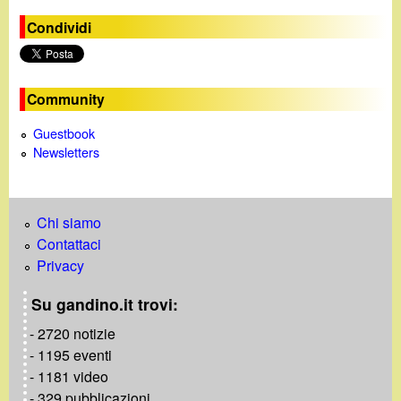
e
Condividi
o
Community
Guestbook
Newsletters
Chi siamo
Contattaci
Privacy
Su gandino.it trovi:
- 2720 notizie
- 1195 eventi
- 1181 video
- 329 pubblicazioni