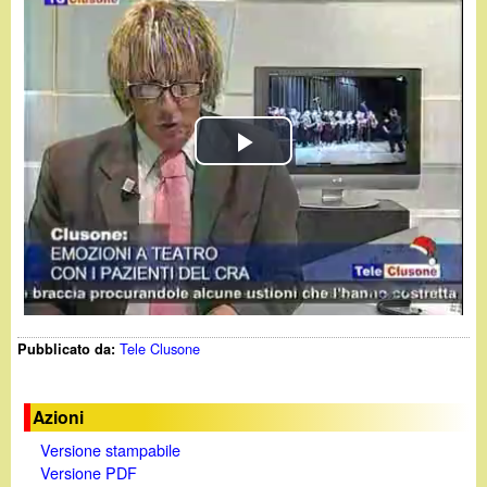
d
c
i
a
n
o
P
.
l
i
a
t
y
Tele Clusone
Pubblicato da:
V
i
Azioni
Versione stampabile
d
Versione PDF