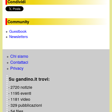
e
Condividi
o
Community
Guestbook
Newsletters
Chi siamo
Contattaci
Privacy
Su gandino.it trovi:
- 2720 notizie
- 1195 eventi
- 1181 video
- 329 pubblicazioni
- 54 files