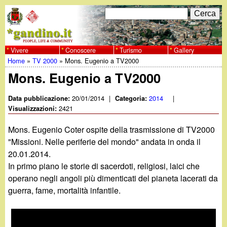
Salta
C
F
e
al
r
o
contenuto
c
Vivere
Conoscere
Turismo
Gallery
w
Home
»
TV 2000
»
Mons. Eugenio a TV2000
principale
a
r
Tu
Mons. Eugenio a TV2000
w
m
sei
20/01/2014
|
2014
|
Data pubblicazione:
Categoria:
w
d
2421
qui
Visualizzazioni:
i
.
Mons. Eugenio Coter ospite della trasmissione di TV2000
r
"Missioni. Nelle periferie del mondo" andata in onda il
g
20.01.2014.
i
In primo piano le storie di sacerdoti, religiosi, laici che
a
c
operano negli angoli più dimenticati del pianeta lacerati da
guerra, fame, mortalità infantile.
e
n
r