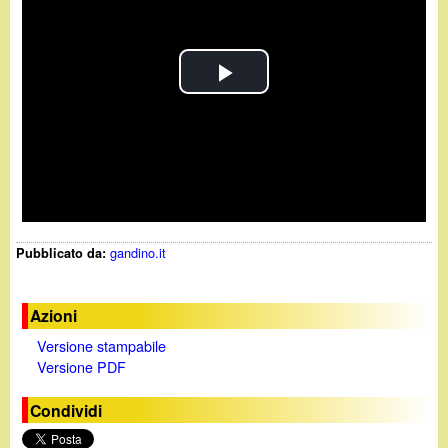
d
c
i
a
n
P
l
o
a
.
y
i
gandino.it
Pubblicato da:
V
t
i
Azioni
Versione stampabile
d
Versione PDF
e
Condividi