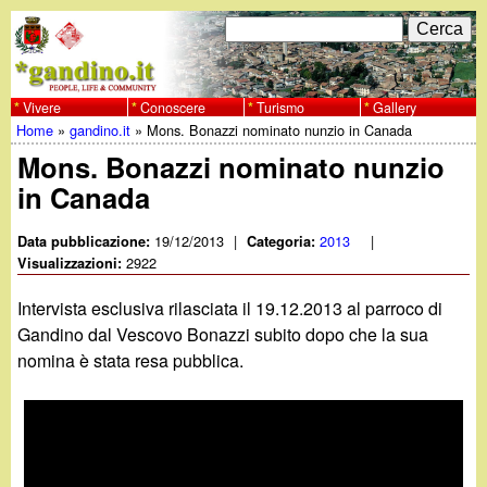
Salta
C
F
e
al
r
o
contenuto
c
Vivere
Conoscere
Turismo
Gallery
w
Home
»
gandino.it
»
Mons. Bonazzi nominato nunzio in Canada
principale
a
r
Tu
Mons. Bonazzi nominato nunzio
w
m
in Canada
sei
w
d
qui
19/12/2013
|
2013
|
Data pubblicazione:
Categoria:
i
2922
Visualizzazioni:
.
r
Intervista esclusiva rilasciata il 19.12.2013 al parroco di
g
Gandino dal Vescovo Bonazzi subito dopo che la sua
i
nomina è stata resa pubblica.
a
c
e
n
r