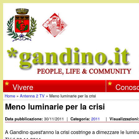
w
Vivere
Conosc
Home
»
Antenna 2 TV
»
Meno luminarie per la crisi
w
Tu
Meno luminarie per la crisi
w
sei
30/11/2011
|
2011
|
Data pubblicazione:
Categoria:
Visualizzazioni
qui
.
A Gandino quest'anno la crisi costringe a dimezzare le lumina