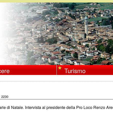
Salta
al
contenuto
principale
ere
Turismo
2230
:
rie di Natale. Intervista al presidente della Pro Loco Renzo Ar