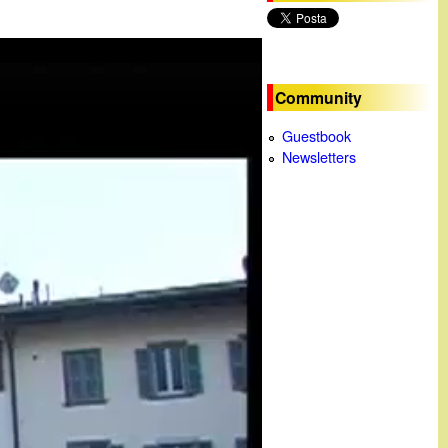
c
a
Community
Guestbook
Newsletters