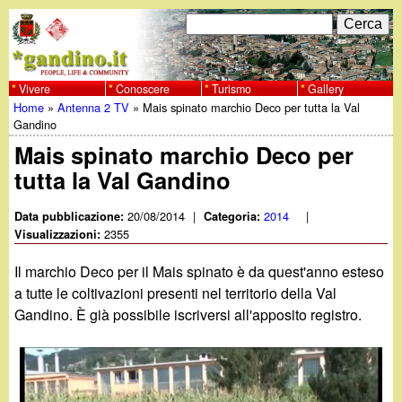
Salta
C
F
e
al
r
o
contenuto
c
Vivere
Conoscere
Turismo
Gallery
w
Home
»
Antenna 2 TV
»
Mais spinato marchio Deco per tutta la Val
principale
a
r
Tu
Gandino
w
m
Mais spinato marchio Deco per
sei
tutta la Val Gandino
w
d
qui
i
20/08/2014
|
2014
|
Data pubblicazione:
Categoria:
.
2355
Visualizzazioni:
r
g
Il marchio Deco per il Mais spinato è da quest'anno esteso
i
a tutte le coltivazioni presenti nel territorio della Val
a
Gandino. È già possibile iscriversi all'apposito registro.
c
e
n
r