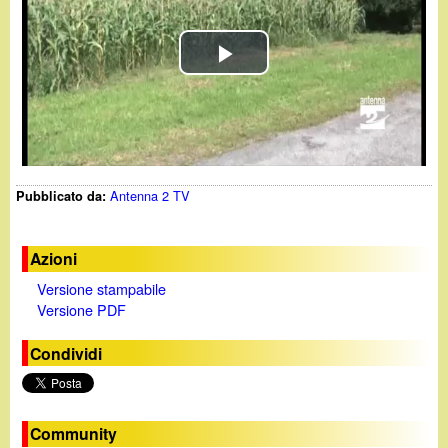
d
c
i
a
P
n
l
o
a
.
Antenna 2 TV
Pubblicato da:
y
i
V
Azioni
t
Versione stampabile
i
Versione PDF
d
Condividi
e
o
Community