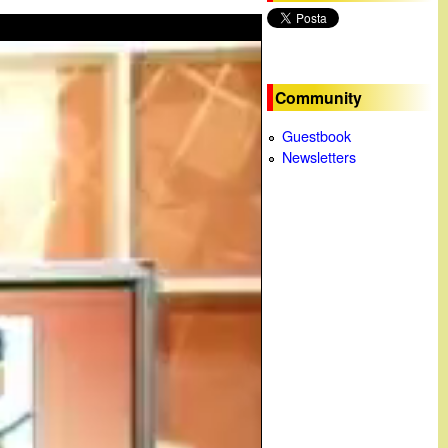
c
a
Community
Guestbook
Newsletters