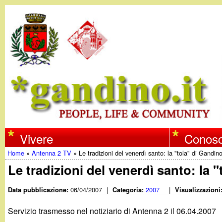
w
Vivere
Conosc
Home
»
Antenna 2 TV
»
Le tradizioni del venerdì santo: la "tola" di Gandin
w
Tu
Le tradizioni del venerdì santo: la 
w
sei
06/04/2007
|
2007
|
Data pubblicazione:
Categoria:
Visualizzazioni
qui
.
Servizio trasmesso nel notiziario di Antenna 2 il 06.04.2007