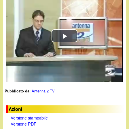
d
c
i
a
n
o
P
.
l
i
a
y
t
Antenna 2 TV
Pubblicato da:
V
i
Azioni
Versione stampabile
d
Versione PDF