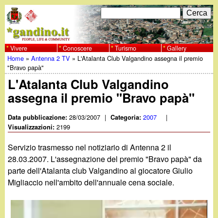
Salta
C
F
e
al
r
o
contenuto
c
Vivere
Conoscere
Turismo
Gallery
w
Home
»
Antenna 2 TV
»
L'Atalanta Club Valgandino assegna il premio
principale
a
r
Tu
"Bravo papà"
w
m
L'Atalanta Club Valgandino
sei
assegna il premio "Bravo papà"
w
d
qui
i
28/03/2007
|
2007
|
Data pubblicazione:
Categoria:
.
2199
Visualizzazioni:
r
g
Servizio trasmesso nel notiziario di Antenna 2 il
i
28.03.2007. L'assegnazione del premio "Bravo papà" da
a
parte dell'Atalanta club Valgandino al giocatore Giulio
c
Migliaccio nell'ambito dell'annuale cena sociale.
e
n
r