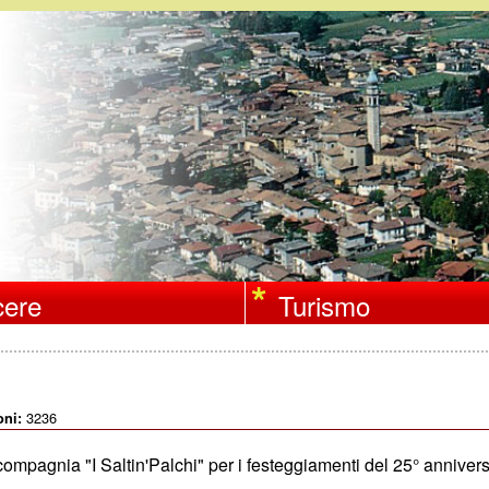
Salta
al
contenuto
principale
ere
Turismo
3236
oni:
 compagnia "I Saltin'Palchi" per i festeggiamenti del 25° annive