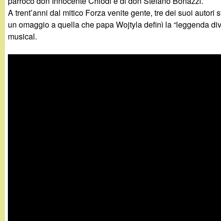
parroco don Innocente Chiodi e di don Stefano Bonazzi.
g
A trent’anni dal mitico Forza venite gente, tre dei suoi autori
un omaggio a quella che papa Wojtyla definì la “leggenda div
a
musical.
n
d
i
n
o
.
i