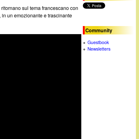
va, ritornano sul tema francescano con
c
, in un emozionante e trascinante
a
Community
Guestbook
Newsletters