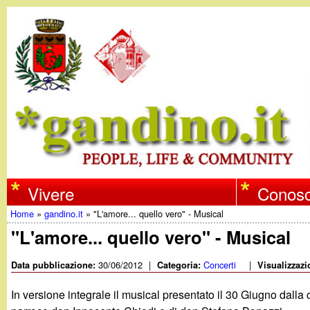
w
Vivere
Conosc
Home
»
gandino.it
»
"L'amore... quello vero" - Musical
w
Tu
"L'amore... quello vero" - Musical
w
sei
30/06/2012
|
Concerti
|
Data pubblicazione:
Categoria:
Visualizzazi
qui
.
In versione integrale il musical presentato il 30 Giugno dalla