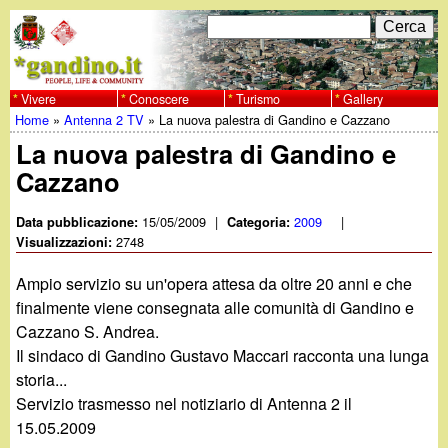
Salta
C
F
e
al
r
o
contenuto
c
Vivere
Conoscere
Turismo
Gallery
w
Home
»
Antenna 2 TV
»
La nuova palestra di Gandino e Cazzano
principale
a
r
Tu
La nuova palestra di Gandino e
w
m
Cazzano
sei
w
d
qui
15/05/2009
|
2009
|
Data pubblicazione:
Categoria:
i
2748
Visualizzazioni:
.
r
Ampio servizio su un'opera attesa da oltre 20 anni e che
g
finalmente viene consegnata alle comunità di Gandino e
i
Cazzano S. Andrea.
a
c
Il sindaco di Gandino Gustavo Maccari racconta una lunga
storia...
e
n
Servizio trasmesso nel notiziario di Antenna 2 il
r
15.05.2009