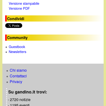
Versione stampabile
d
Versione PDF
e
Condividi
o
Community
Guestbook
Newsletters
Chi siamo
Contattaci
Privacy
Su gandino.it trovi:
- 2720 notizie
- 1195 eventi