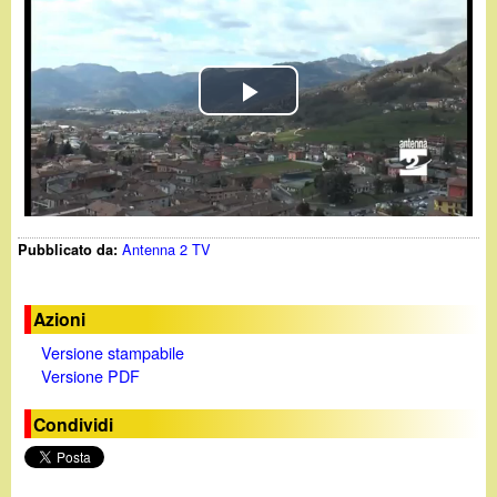
d
c
i
a
n
P
o
l
.
a
Antenna 2 TV
Pubblicato da:
i
y
t
V
Azioni
Versione stampabile
i
Versione PDF
d
Condividi
e