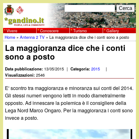
Salta
C
F
e
al
r
o
contenuto
c
Vivere
Conoscere
Turismo
Gallery
w
Home
»
Antenna 2 TV
»
La maggioranza dice che i conti sono a posto
principale
a
r
Tu
La maggioranza dice che i conti
w
m
sono a posto
sei
w
d
qui
13/05/2015
|
2015
|
Data pubblicazione:
Categoria:
i
2546
Visualizzazioni:
.
r
E' scontro tra maggioranza e minoranza sui conti del 2014.
g
Gli stessi numeri vengono letti in modo diametralmente
i
opposto. Ad innescare la polemica è il consigliere della
a
c
Lega Nord Marco Ongaro. Per la maggioranza i conti sono
invece a posto.
e
n
r