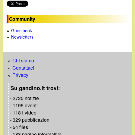
e
o
Community
Guestbook
Newsletters
Chi siamo
Contattaci
Privacy
Su gandino.it trovi:
- 2720 notizie
- 1195 eventi
- 1181 video
- 329 pubblicazioni
- 54 files
- 188 pagine informative