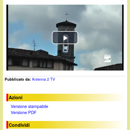
d
c
i
a
n
o
P
.
l
i
a
Antenna 2 TV
Pubblicato da:
t
y
V
Azioni
Versione stampabile
i
Versione PDF
d
Condividi