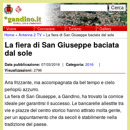
Salta
C
F
e
al
r
o
contenuto
c
Vivere
Conoscere
Turismo
Gallery
w
Home
»
Antenna 2 TV
»
La fiera di San Giuseppe baciata dal sole
principale
a
r
Tu
La fiera di San Giuseppe baciata
w
m
dal sole
sei
w
d
qui
07/03/2016
|
2016
|
Data pubblicazione:
Categoria:
i
2796
Visualizzazioni:
.
r
Aria frizzante, ma accompagnata da bel tempo e cielo
g
perlopiù azzurro.
i
La fiera di San Giuseppe, a Gandino, ha trovato la cornice
a
c
ideale per garantirsi il successo. Le bancarelle allestite tra
vie e piazze del centro storico hanno attirato molta gente,
e
n
per un appuntamento che da secoli è stabilmente nella
r
tradizione del paese.