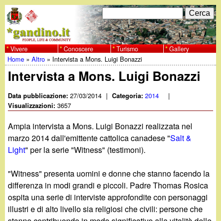
Salta
C
F
e
al
r
o
contenuto
c
Vivere
Conoscere
Turismo
Gallery
w
Home
»
Altro
»
Intervista a Mons. Luigi Bonazzi
principale
a
r
Tu
Intervista a Mons. Luigi Bonazzi
w
m
sei
27/03/2014
|
2014
|
Data pubblicazione:
Categoria:
w
d
3657
qui
Visualizzazioni:
i
.
Ampia intervista a Mons. Luigi Bonazzi realizzata nel
r
marzo 2014 dall'emittente cattolica canadese "
Salt &
g
Light
" per la serie "Witness" (testimoni).
i
a
c
"Witness" presenta uomini e donne che stanno facendo la
differenza in modi grandi e piccoli. Padre Thomas Rosica
e
n
ospita una serie di interviste approfondite con personaggi
illustri e di alto livello sia religiosi che civili: persone che
r
stanno contribuendo in modo significativo alla vitalità delle