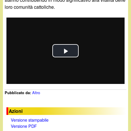
d
c
loro comunità cattoliche.
i
a
n
o
.
P
i
l
t
a
Altro
Pubblicato da:
y
V
Azioni
Versione stampabile
i
Versione PDF