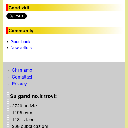
d
Condividi
e
o
Community
Guestbook
Newsletters
Chi siamo
Contattaci
Privacy
Su gandino.it trovi:
- 2720 notizie
- 1195 eventi
- 1181 video
- 329 pubblicazioni