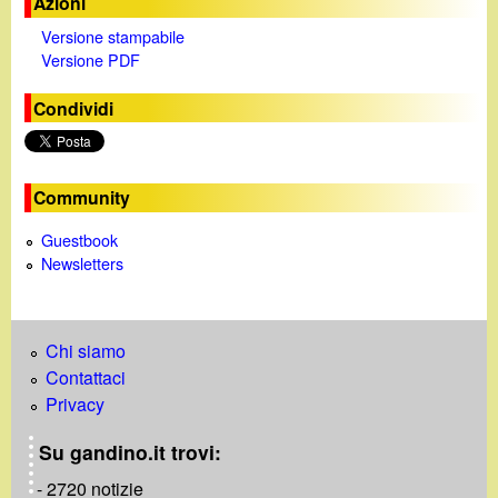
Azioni
Versione stampabile
d
Versione PDF
e
Condividi
o
Community
Guestbook
Newsletters
Chi siamo
Contattaci
Privacy
Su gandino.it trovi:
- 2720 notizie