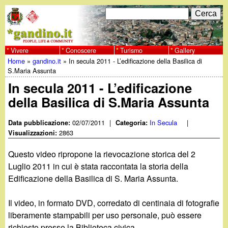
Salta
C
F
e
al
r
o
contenuto
c
Vivere
Conoscere
Turismo
Gallery
w
Home
»
gandino.it
»
In secula 2011 - L’edificazione della Basilica di
principale
a
r
Tu
S.Maria Assunta
w
m
In secula 2011 - L’edificazione
sei
della Basilica di S.Maria Assunta
w
d
qui
i
02/07/2011
|
In Secula
|
Data pubblicazione:
Categoria:
.
2863
Visualizzazioni:
r
g
Questo video ripropone la rievocazione storica del 2
i
Luglio 2011 in cui è stata raccontata la storia della
a
Edificazione della Basilica di S. Maria Assunta.
c
e
n
Il video, in formato DVD, corredato di centinaia di fotografie
liberamente stampabili per uso personale, può essere
r
richiesto presso la Biblioteca civica.