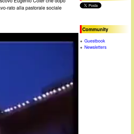
 vescovo Eugenio Coter che dopo
vo-rato alla pastorale sociale
c
a
Community
Guestbook
Newsletters