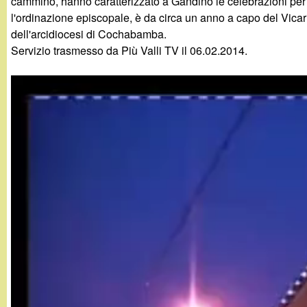
cammino, hanno caratterizzato a Gandino le celebrazioni per
g
l'ordinazione episcopale, è da circa un anno a capo del Vicari
dell'arcidiocesi di Cochabamba.
a
Servizio trasmesso da Più Valli TV il 06.02.2014.
n
d
i
n
o
.
i