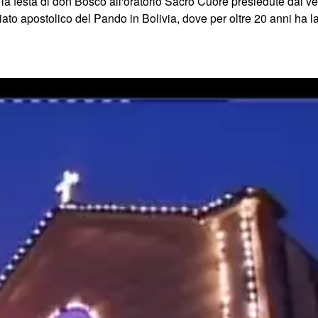
 la festa di don Bosco all'oratorio Sacro Cuore presiedute dal
ato apostolico del Pando in Bolivia, dove per oltre 20 anni ha la