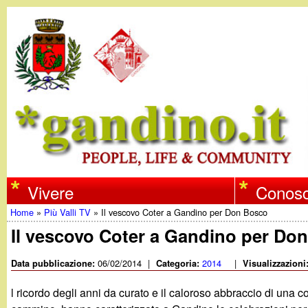
w
Vivere
Conosc
Home
»
Più Valli TV
»
Il vescovo Coter a Gandino per Don Bosco
w
Tu
Il vescovo Coter a Gandino per Do
w
sei
06/02/2014
|
2014
|
Data pubblicazione:
Categoria:
Visualizzazioni
qui
.
l ricordo degli anni da curato e il caloroso abbraccio di una