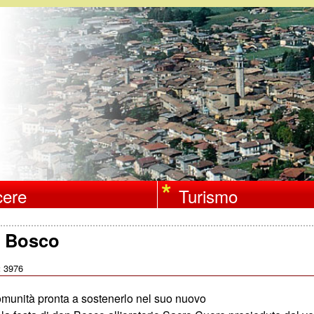
Salta
al
contenuto
principale
ere
Turismo
n Bosco
3976
:
 comunità pronta a sostenerlo nel suo nuovo