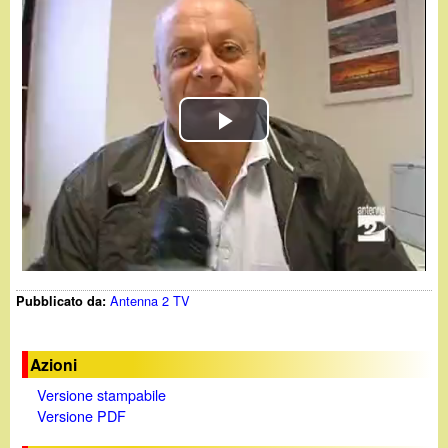
d
c
i
a
n
o
P
l
.
a
i
y
t
Antenna 2 TV
Pubblicato da:
V
i
Azioni
Versione stampabile
d
Versione PDF