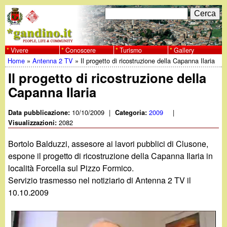
Salta
C
F
e
al
r
o
contenuto
c
Vivere
Conoscere
Turismo
Gallery
w
Home
»
Antenna 2 TV
»
Il progetto di ricostruzione della Capanna Ilaria
principale
a
r
Tu
Il progetto di ricostruzione della
w
m
Capanna Ilaria
sei
w
d
qui
10/10/2009
|
2009
|
Data pubblicazione:
Categoria:
i
2082
Visualizzazioni:
.
r
Bortolo Balduzzi, assesore ai lavori pubblici di Clusone,
g
espone il progetto di ricostruzione della Capanna Ilaria in
i
località Forcella sul Pizzo Formico.
a
c
Servizio trasmesso nel notiziario di Antenna 2 TV il
10.10.2009
e
n
r