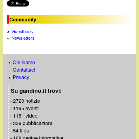
o
Community
Guestbook
Newsletters
Chi siamo
Contattaci
Privacy
Su gandino.it trovi:
- 2720 notizie
- 1195 eventi
- 1181 video
- 329 pubblicazioni
- 54 files
- 188 pagine informative