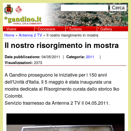
Salta
C
F
e
al
r
o
contenuto
c
Vivere
Conoscere
Turismo
Gallery
w
Home
»
Antenna 2 TV
»
Il nostro risorgimento in mostra
principale
a
r
Tu
Il nostro risorgimento in mostra
w
m
sei
04/05/2011
|
2011
|
Data pubblicazione:
Categoria:
w
d
2373
qui
Visualizzazioni:
i
.
A Gandino proseguono le iniziative per i 150 anni
r
dell'Unità d'Italia. Il 5 maggio è stata inaugurata una
g
mostra dedicata al Risorgimento curata dallo storico Iko
i
Colombi.
a
c
Servizio trasmesso da Antenna 2 TV il 04.05.2011.
e
n
r