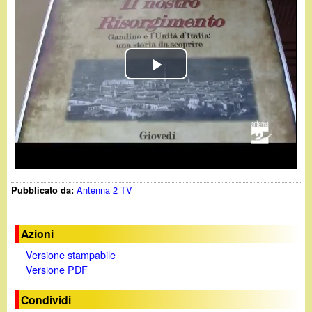
d
c
i
a
n
P
o
l
.
a
i
y
Antenna 2 TV
Pubblicato da:
t
V
i
Azioni
Versione stampabile
d
Versione PDF
e
Condividi