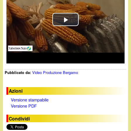
d
c
i
a
P
n
l
o
a
.
y
i
Video Produzione Bergamo
Pubblicato da:
V
t
i
Azioni
Versione stampabile
d
Versione PDF
e
Condividi