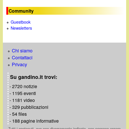
o
Community
Guestbook
Newsletters
Chi siamo
Contattaci
Privacy
Su gandino.it trovi:
- 2720 notizie
- 1195 eventi
- 1181 video
- 329 pubblicazioni
- 54 files
- 188 pagine informative
Tutti i contenuti, ove non diversamente indicato, non possono essere