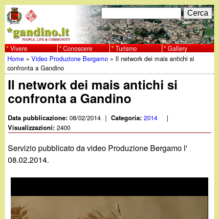
Salta
C
F
e
al
r
o
contenuto
c
Vivere
Conoscere
Turismo
Gallery
w
Home
»
Video Produzione Bergamo
»
Il network dei mais antichi si
principale
a
r
Tu
confronta a Gandino
w
m
Il network dei mais antichi si
sei
confronta a Gandino
w
d
qui
i
08/02/2014
|
2014
|
Data pubblicazione:
Categoria:
.
2400
Visualizzazioni:
r
g
Servizio pubblicato da video Produzione Bergamo l'
i
08.02.2014.
a
c
e
n
r