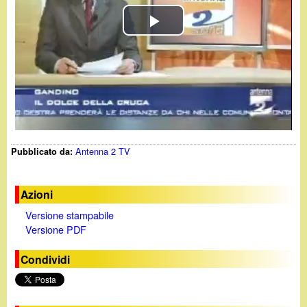
d
c
i
P
a
n
l
o
a
y
.
Antenna 2 TV
Pubblicato da:
V
i
i
t
Azioni
Versione stampabile
d
Versione PDF
e
Condividi
o