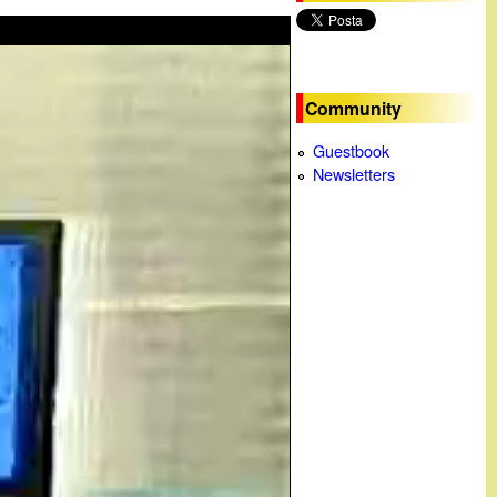
c
a
Community
Guestbook
Newsletters