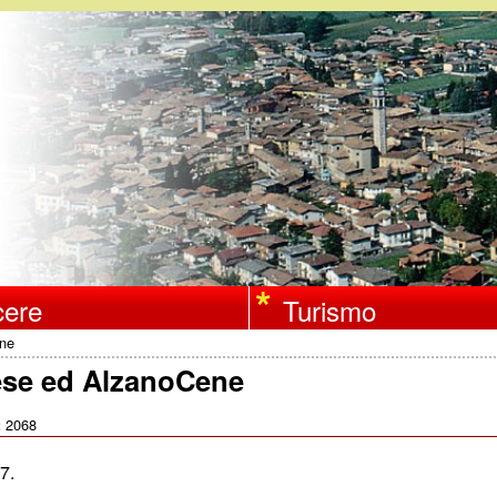
Salta
al
contenuto
principale
ere
Turismo
ene
nese ed AlzanoCene
2068
:
7.