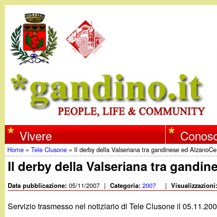
w
Vivere
Conosc
Home
»
Tele Clusone
»
Il derby della Valseriana tra gandinese ed AlzanoC
w
Tu
Il derby della Valseriana tra gandi
w
sei
05/11/2007
|
2007
|
Data pubblicazione:
Categoria:
Visualizzazioni
qui
.
Servizio trasmesso nel notiziario di Tele Clusone il 05.11.200