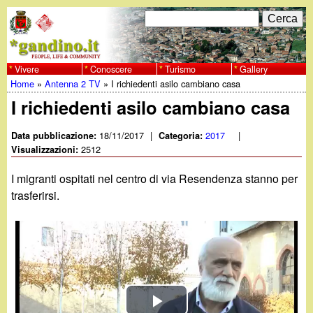
Salta
C
F
e
al
r
o
contenuto
c
Vivere
Conoscere
Turismo
Gallery
w
Home
»
Antenna 2 TV
»
I richiedenti asilo cambiano casa
principale
a
r
Tu
I richiedenti asilo cambiano casa
w
m
sei
18/11/2017
|
2017
|
Data pubblicazione:
Categoria:
w
d
2512
qui
Visualizzazioni:
i
.
I migranti ospitati nel centro di via Resendenza stanno per
r
trasferirsi.
g
i
a
c
e
n
r