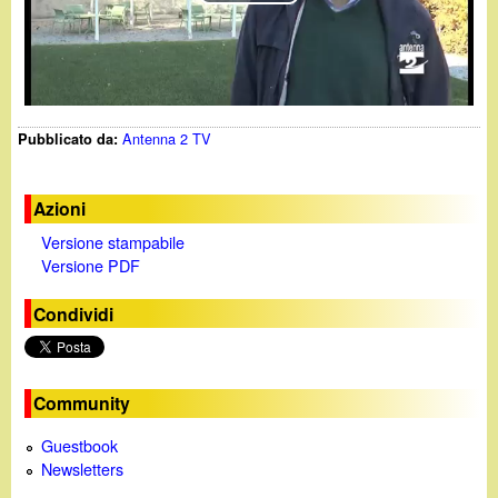
d
P
c
i
l
a
n
a
Antenna 2 TV
Pubblicato da:
y
o
V
.
Azioni
Versione stampabile
i
i
Versione PDF
d
t
Condividi
e
o
Community
Guestbook
Newsletters