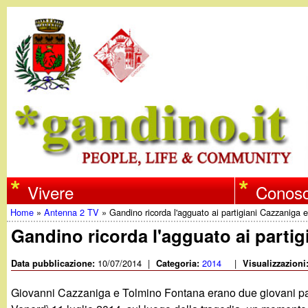
w
Vivere
Conosc
Home
»
Antenna 2 TV
»
Gandino ricorda l'agguato ai partigiani Cazzaniga 
w
Tu
Gandino ricorda l'agguato ai parti
w
sei
10/07/2014
|
2014
|
Data pubblicazione:
Categoria:
Visualizzazioni
qui
.
Giovanni Cazzaniga e Tolmino Fontana erano due giovani part