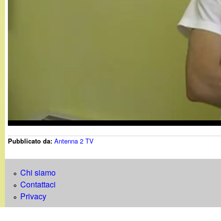
t
Antenna 2 TV
Pubblicato da:
Chi siamo
Contattaci
Privacy