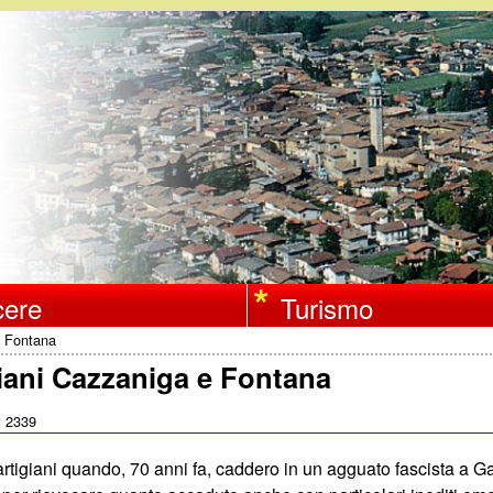
Salta
al
contenuto
principale
ere
Turismo
e Fontana
giani Cazzaniga e Fontana
2339
:
igiani quando, 70 anni fa, caddero in un agguato fascista a G