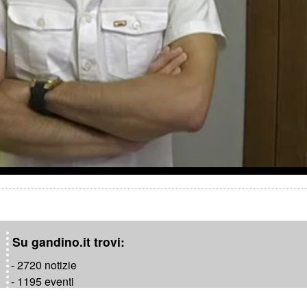
a
y
V
i
d
e
o
Su gandino.it trovi:
- 2720 notizie
- 1195 eventi
- 1181 video