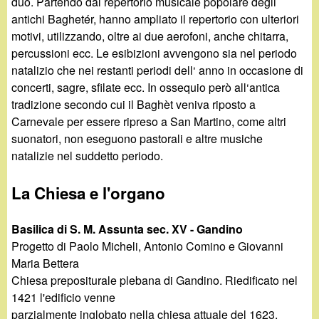
duo. Partendo dal repertorio musicale popolare degli
antichi Baghetér, hanno ampliato il repertorio con ulteriori
motivi, utilizzando, oltre ai due aerofoni, anche chitarra,
percussioni ecc. Le esibizioni avvengono sia nel periodo
natalizio che nei restanti periodi dell‘ anno in occasione di
concerti, sagre, sfilate ecc. In ossequio però all‘antica
tradizione secondo cui il Baghèt veniva riposto a
Carnevale per essere ripreso a San Martino, come altri
suonatori, non eseguono pastorali e altre musiche
natalizie nel suddetto periodo.
La Chiesa e l'organo
Basilica di S. M. Assunta sec. XV - Gandino
Progetto di Paolo Micheli, Antonio Comino e Giovanni
Maria Bettera
Chiesa prepositurale plebana di Gandino. Riedificato nel
1421 l'edificio venne
parzialmente inglobato nella chiesa attuale del 1623.