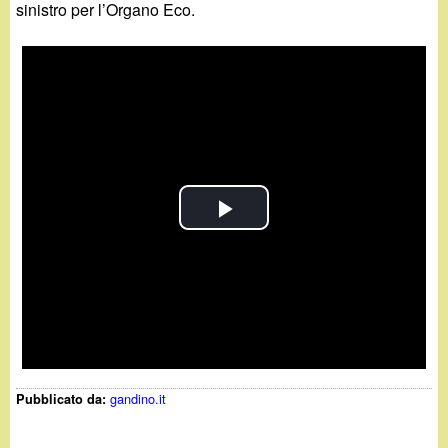
sinistro per l’Organo Eco.
P
l
a
y
gandino.it
Pubblicato da:
V