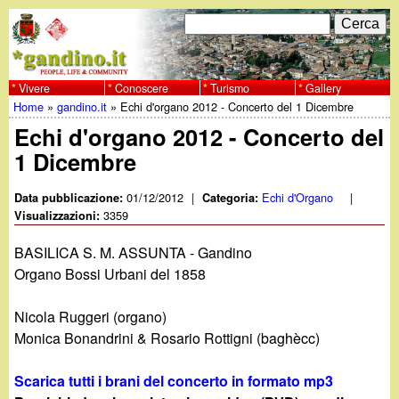
Salta
C
F
e
al
r
o
contenuto
c
Vivere
Conoscere
Turismo
Gallery
w
Home
»
gandino.it
»
Echi d'organo 2012 - Concerto del 1 Dicembre
principale
a
r
Tu
Echi d'organo 2012 - Concerto del
w
m
1 Dicembre
sei
w
d
qui
01/12/2012
|
Echi d'Organo
|
Data pubblicazione:
Categoria:
i
3359
Visualizzazioni:
.
r
BASILICA S. M. ASSUNTA - Gandino
g
Organo Bossi Urbani del 1858
i
a
c
Nicola Ruggeri (organo)
Monica Bonandrini & Rosario Rottigni (baghècc)
e
n
r
Scarica tutti i brani del concerto in formato mp3