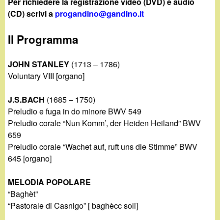
d
Per richiedere la registrazione video (DVD) e audio
c
(CD) scrivi a
progandino@gandino.it
i
a
Il Programma
n
JOHN STANLEY
(1713 – 1786)
o
Voluntary VIII [organo]
.
J.S.BACH
(1685 – 1750)
Preludio e fuga in do minore BWV 549
i
Preludio corale “Nun Komm’, der Heiden Heiland” BWV
659
t
Preludio corale “Wachet auf, ruft uns die Stimme” BWV
645 [organo]
MELODIA POPOLARE
“Baghèt”
“Pastorale di Casnigo” [ baghècc soli]