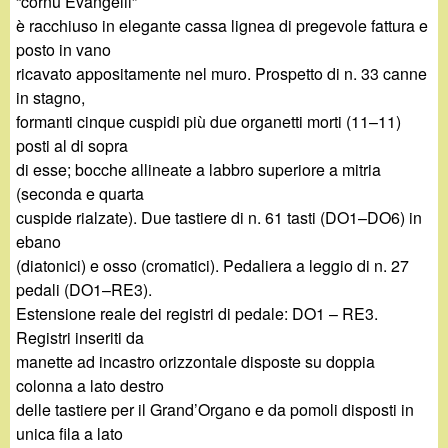
“cornu Evangelii”
è racchiuso in elegante cassa lignea di pregevole fattura e
posto in vano
ricavato appositamente nel muro. Prospetto di n. 33 canne
in stagno,
formanti cinque cuspidi più due organetti morti (11–11)
posti al di sopra
di esse; bocche allineate a labbro superiore a mitria
(seconda e quarta
cuspide rialzate). Due tastiere di n. 61 tasti (DO1–DO6) in
ebano
(diatonici) e osso (cromatici). Pedaliera a leggio di n. 27
pedali (DO1–RE3).
Estensione reale dei registri di pedale: DO1 – RE3.
Registri inseriti da
manette ad incastro orizzontale disposte su doppia
colonna a lato destro
delle tastiere per il Grand’Organo e da pomoli disposti in
unica fila a lato