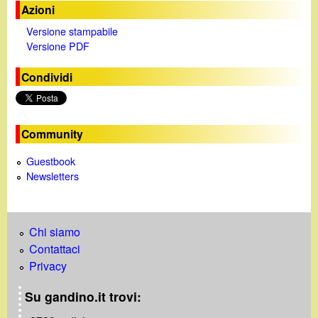
i
Azioni
Versione stampabile
d
Versione PDF
e
Condividi
o
Community
Guestbook
Newsletters
Chi siamo
Contattaci
Privacy
Su gandino.it trovi: