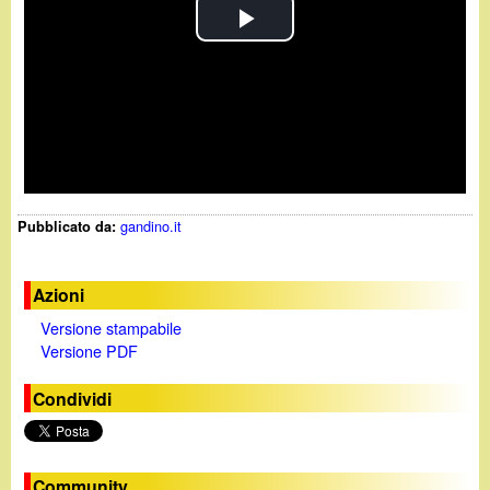
P
l
a
y
gandino.it
Pubblicato da:
V
i
Azioni
Versione stampabile
d
Versione PDF
e
Condividi
o
Community