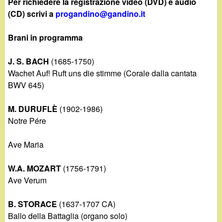
d
Per richiedere la registrazione video (DVD) e audio
c
(CD) scrivi a
progandino@gandino.it
i
a
Brani in programma
n
J. S. BACH
(1685-1750)
o
Wachet Auf! Ruft uns die stimme (Corale dalla cantata
BWV 645)
.
M. DURUFLÈ
(1902-1986)
i
Notre Pére
t
Ave Maria
W.A. MOZART
(1756-1791)
Ave Verum
B. STORACE
(1637-1707 CA)
Ballo della Battaglia (organo solo)