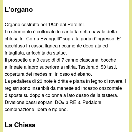
L'organo
Organo costruito nel 1840 dai Perolini.
Lo strumento è collocato in cantoria nella navata della
chiesa in “Cornu Evangelii” sopra la porta d’ingresso. E’
racchiuso in cassa lignea riccamente decorata ed
intagliata, arricchita da statue.
Il prospetto è a 3 cuspidi di 7 canne ciascuna, bocche
allineate a labro superiore a mitria. Tastiera di 50 tasti,
copertura dei medesimi in osso ed ebano.
La pedaliera di 23 note è dritta e piana in legno di rovere. I
registri sono inseribili da manette ad incastro orizzontale
disposte su doppia colonna a lato destro della tastiera.
Divisione bassi soprani DO# 3 RE 3. Pedaloni:
combinazione libera e ripieno.
La Chiesa