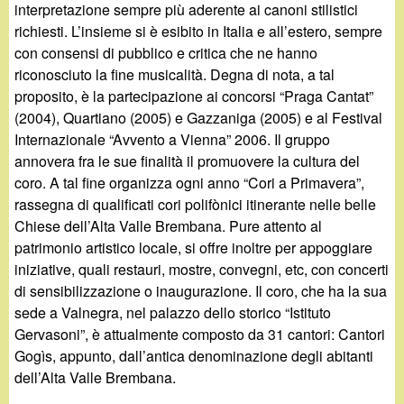
interpretazione sempre più aderente ai canoni stilistici
richiesti. L’insieme si è esibito in Italia e all’estero, sempre
con consensi di pubblico e critica che ne hanno
riconosciuto la fine musicalità. Degna di nota, a tal
proposito, è la partecipazione ai concorsi “Praga Cantat”
(2004), Quartiano (2005) e Gazzaniga (2005) e al Festival
Internazionale “Avvento a Vienna” 2006. Il gruppo
annovera fra le sue finalità il promuovere la cultura del
coro. A tal fine organizza ogni anno “Cori a Primavera”,
rassegna di qualificati cori polifònici itinerante nelle belle
Chiese dell’Alta Valle Brembana. Pure attento al
patrimonio artistico locale, si offre inoltre per appoggiare
iniziative, quali restauri, mostre, convegni, etc, con concerti
di sensibilizzazione o inaugurazione. Il coro, che ha la sua
sede a Valnegra, nel palazzo dello storico “Istituto
Gervasoni”, è attualmente composto da 31 cantori: Cantori
Gogìs, appunto, dall’antica denominazione degli abitanti
dell’Alta Valle Brembana.