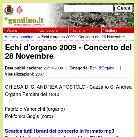
Salta
C
F
e
al
r
o
contenuto
c
Vivere
Conoscere
Turismo
Gallery
w
Home
»
gandino.it
»
Echi d'organo 2009 - Concerto del 28 Novembre
principale
a
r
Tu
Echi d'organo 2009 - Concerto del
w
m
28 Novembre
sei
w
d
qui
28/11/2009
|
Echi d'Organo
|
Data pubblicazione:
Categoria:
i
2367
Visualizzazioni:
.
r
CHIESA DI S. ANDREA APOSTOLO - Cazzano S. Andrea
g
Organo Perolini del 1840
i
a
c
Fabrizio Vanoncini (organo)
Polifonici Gogìs (coro)
e
n
r
Scarica tutti i brani del concerto in formato mp3