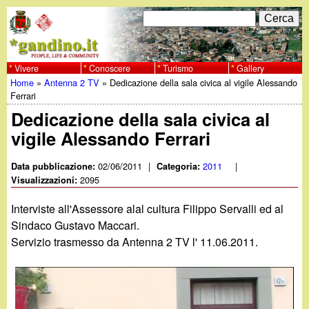
Salta
C
F
e
al
r
o
contenuto
c
Vivere
Conoscere
Turismo
Gallery
w
Home
»
Antenna 2 TV
»
Dedicazione della sala civica al vigile Alessando
principale
a
r
Tu
Ferrari
w
m
Dedicazione della sala civica al
sei
vigile Alessando Ferrari
w
d
qui
i
02/06/2011
|
2011
|
Data pubblicazione:
Categoria:
.
2095
Visualizzazioni:
r
g
Interviste all'Assessore alal cultura Filippo Servalli ed al
i
Sindaco Gustavo Maccari.
a
Servizio trasmesso da Antenna 2 TV l' 11.06.2011.
c
e
n
r