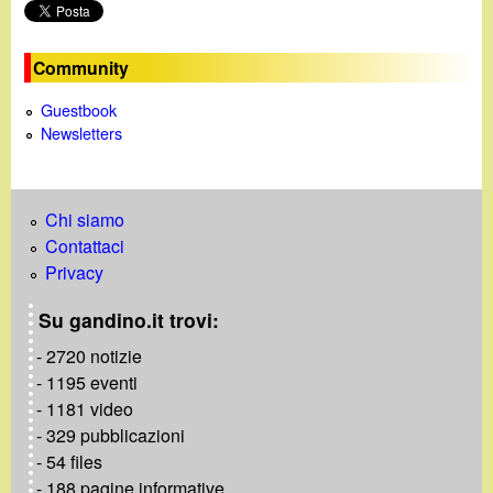
o
Community
Guestbook
Newsletters
Chi siamo
Contattaci
Privacy
Su gandino.it trovi:
- 2720 notizie
- 1195 eventi
- 1181 video
- 329 pubblicazioni
- 54 files
- 188 pagine informative