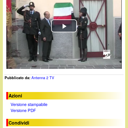
d
c
i
a
n
P
o
l
.
a
i
y
Antenna 2 TV
Pubblicato da:
t
V
i
Azioni
Versione stampabile
d
Versione PDF
e
Condividi