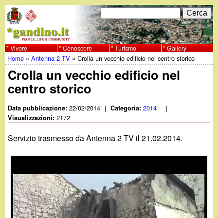
Salta
C
F
e
al
r
o
contenuto
c
Vivere
Conoscere
Turismo
Gallery
w
Home
»
Antenna 2 TV
»
Crolla un vecchio edificio nel centro storico
principale
a
r
Tu
Crolla un vecchio edificio nel
w
m
centro storico
sei
w
d
qui
22/02/2014
|
2014
|
Data pubblicazione:
Categoria:
i
2172
Visualizzazioni:
.
r
Servizio trasmesso da Antenna 2 TV il 21.02.2014.
g
i
a
c
e
n
r