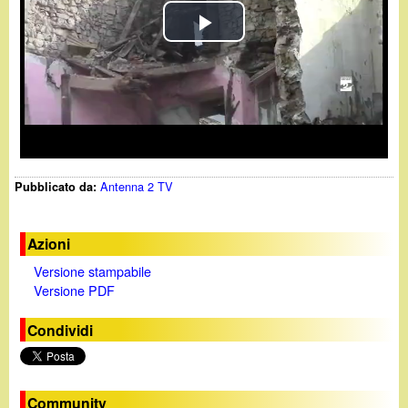
d
c
i
P
a
l
n
a
o
y
.
Antenna 2 TV
Pubblicato da:
V
i
i
Azioni
t
Versione stampabile
d
Versione PDF
e
Condividi
o
Community