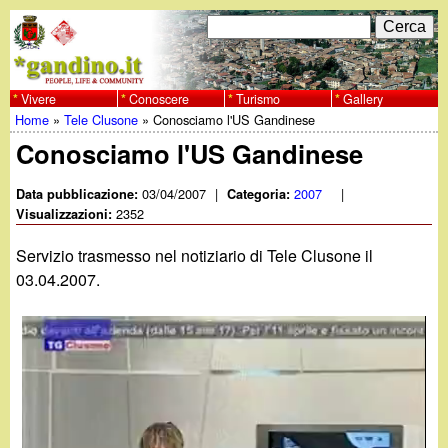
Salta
C
F
e
al
r
o
contenuto
c
Vivere
Conoscere
Turismo
Gallery
w
Home
»
Tele Clusone
»
Conosciamo l'US Gandinese
principale
a
r
Tu
Conosciamo l'US Gandinese
w
m
sei
03/04/2007
|
2007
|
Data pubblicazione:
Categoria:
w
d
2352
qui
Visualizzazioni:
i
.
Servizio trasmesso nel notiziario di Tele Clusone il
r
03.04.2007.
g
i
a
c
e
n
r